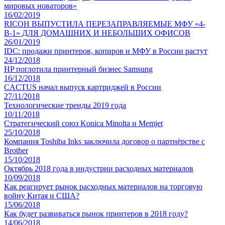
мировых новаторов»
16/02/2019
RICOH ВЫПУСТИЛА ПЕРЕЗАПРАВЛЯЕМЫЕ МФУ «4-
В-1» ДЛЯ ДОМАШНИХ И НЕБОЛЬШИХ ОФИСОВ
26/01/2019
IDC: продажи принтеров, копиров и МФУ в России растут
24/12/2018
HP поглотила принтерный бизнес Samsung
16/12/2018
CACTUS начал выпуск картриджей в России
27/11/2018
Технологические тренды 2019 года
10/11/2018
Стратегический союз Konica Minolta и Memjet
25/10/2018
Компания Toshiba Inks заключила договор о партнёрстве с
Brother
15/10/2018
Октябрь 2018 года в индустрии расходных материалов
10/09/2018
Как реагирует рынок расходных материалов на торговую
войну Китая и США?
15/06/2018
Как будет развиваться рынок принтеров в 2018 году?
14/06/2018