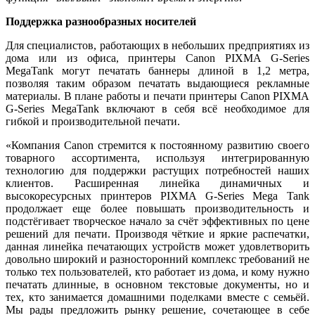
Поддержка разнообразных носителей
Для специалистов, работающих в небольших предприятиях из
дома или из офиса, принтеры Canon PIXMA G-Series
MegaTank могут печатать баннеры длиной в 1,2 метра,
позволяя таким образом печатать выдающиеся рекламные
материалы. В плане работы и печати принтеры Canon PIXMA
G-Series MegaTank включают в себя всё необходимое для
гибкой и производительной печати.
«Компания Canon стремится к постоянному развитию своего
товарного ассортимента, используя интегрированную
технологию для поддержки растущих потребностей наших
клиентов. Расширенная линейка динамичных и
высокоресурсных принтеров PIXMA G-Series Mega Tank
продолжает еще более повышать производительность и
подстёгивает творческое начало за счёт эффективных по цене
решений для печати. Производя чёткие и яркие распечатки,
данная линейка печатающих устройств может удовлетворить
довольно широкий и разносторонний комплекс требований не
только тех пользователей, кто работает из дома, и кому нужно
печатать длинные, в основном текстовые документы, но и
тех, кто занимается домашними поделками вместе с семьёй.
Мы рады предложить рынку решение, сочетающее в себе