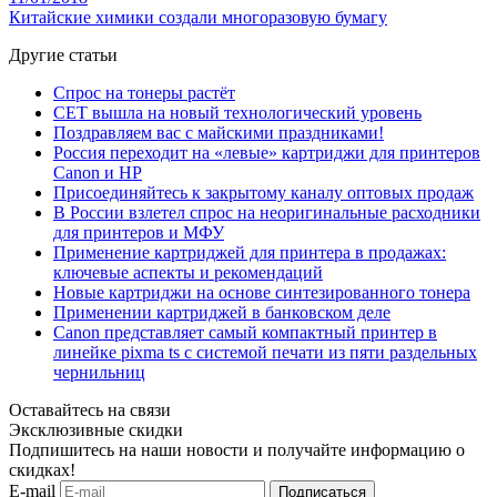
Китайские химики создали многоразовую бумагу
Другие статьи
Спрос на тонеры растёт
CET вышла на новый технологический уровень
​Поздравляем вас с майскими праздниками!
Россия переходит на «левые» картриджи для принтеров
Canon и HP
Присоединяйтесь к закрытому каналу оптовых продаж
В России взлетел спрос на неоригинальные расходники
для принтеров и МФУ
Применение картриджей для принтера в продажах:
ключевые аспекты и рекомендаций
Новые картриджи на основе синтезированного тонера
Применении картриджей в банковском деле
Canon представляет самый компактный принтер в
линейке pixma ts с системой печати из пяти раздельных
чернильниц
Оставайтесь на связи
Эксклюзивные скидки
Подпишитесь на наши новости и получайте информацию о
скидках!
E-mail
Подписаться