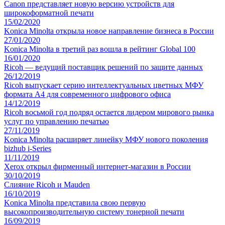
Canon представляет новую версию устройств для
широкоформатной печати
15/02/2020
Konica Minolta открыла новое направление бизнеса в России
27/01/2020
Konica Minolta в третий раз вошла в рейтинг Global 100
16/01/2020
Ricoh — ведущий поставщик решений по защите данных
26/12/2019
Ricoh выпускает серию интеллектуальных цветных МФУ
формата A4 для современного цифрового офиса
14/12/2019
Ricoh восьмой год подряд остается лидером мирового рынка
услуг по управлению печатью
27/11/2019
Konica Minolta расширяет линейку МФУ нового поколения
bizhub i-Series
11/11/2019
Xerox открыл фирменный интернет-магазин в России
30/10/2019
Слияние Ricoh и Mauden
16/10/2019
Konica Minolta представила свою первую
высокопроизводительную систему тонерной печати
16/09/2019