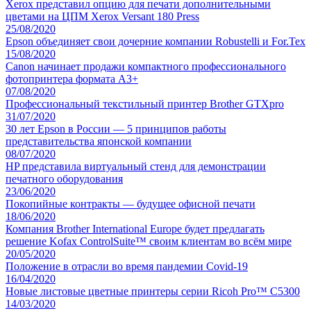
Xerox представил опцию для печати дополнительными
цветами на ЦПМ Xerox Versant 180 Press
25/08/2020
Epson объединяет свои дочерние компании Robustelli и For.Tex
15/08/2020
Canon начинает продажи компактного профессионального
фотопринтера формата A3+
07/08/2020
Профессиональный текстильный принтер Brother GTXpro
31/07/2020
30 лет Epson в России — 5 принципов работы
представительства японской компании
08/07/2020
HP представила виртуальный стенд для демонстрации
печатного оборудования
23/06/2020
Покопийные контракты — будущее офисной печати
18/06/2020
Компания Brother International Europe будет предлагать
решение Kofax ControlSuite™ своим клиентам во всём мире
20/05/2020
Положение в отрасли во время пандемии Covid-19
16/04/2020
Новые листовые цветные принтеры серии Ricoh Pro™ C5300
14/03/2020