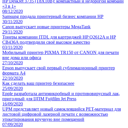
HP DeskJet 3735 (T8X10B): компактный и недорогой комбайн
«3 в 1»
08/12/2020
Samsung продала принтерный бизнес компании HP
30/11/2020
Canon выпускает новые принтеры MegaTank
29/11/2020
Тонеры компании ITDL для картриджей HP Q2612A и HP
CB436A подтвердили своё высокое качество
03/11/2020
Мобильный принтер PIXMA TR150 от CANON для печати
вне дома или офиса
27/10/2020
Epson выпускает свой первый сублимационный принтер
формата А4
22/10/2020
Как сделать ваш принтер безопаснее
25/09/2020
Epple разработала антимикробный и противовирусный лак,
пригодный для ЦПМ Fujifilm Jet Press
16/09/2020
UPM представляет новый самоклеящийся PET-материал для
листовой цифровой лазерной печати с возможностью
этикетирования вручную вне помещений
07/09/2020