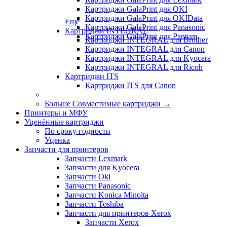
Картриджи GalaPrint для OKI
Картриджи GalaPrint для OKIData
Еще
Картриджи GalaPrint для Panasonic
Картриджи INTEGRAL
Картриджи GalaPrint для Pantum
Картриджи INTEGRAL для Brother
Картриджи INTEGRAL для Canon
Картриджи INTEGRAL для Kyocera
Картриджи INTEGRAL для Ricoh
Картриджи ITS
Картриджи ITS для Canon
Больше Совместимые картриджи
→
Принтеры и МФУ
Уценённые картриджи
По сроку годности
Уценка
Запчасти для принтеров
Запчасти Lexmark
Запчасти для Kyocera
Запчасти Oki
Запчасти Panasonic
Запчасти Koniсa Minolta
Запчасти Toshiba
Запчасти для принтеров Xerox
Запчасти Xerox