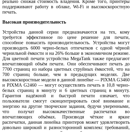
реально снижая стоимость владения. Кроме того, принтеры
поддерживают работу в облаке, Wi-Fi и высокоскоростную
печать.
Высокая производительность
Устройства данной серии предназначаются на тех, кому
требуется эффективное по цене решение для печати,
способное повысить производительность. Устройства могут
производить 6000 черно-белых отпечатков с одной чёрной
чернильной ёмкости и на 26% больше в экономичном режиме.
Для цветной печати устройства MegaTank также предлагают
впечатляющий объём печати. Они обеспечивают печать до
7700 страниц из набора цветных струйных ёмкостей, что на
700 страниц больше, чем в предыдущих моделях. Две
высокоскоростные модели в данной линейке — PIXMA G3460
и PIXMA G2460 — могут осуществлять печать в 10,8 черно-
белых страниц в минуту и 6 цветных страниц в минуту.
Гарантия надёжной и быстрой печати означает, что
пользователи смогут сконцентрировать своё внимание и
энергию на другие творческие задания, будучи уверенными,
что получат высококачественные распечатки во
впечатляющих объёмах. Производя чёткие и яркие
распечатки, данная линейка принтеров может удовлетворить
довольно широкий и разносторонний комплекс требований,