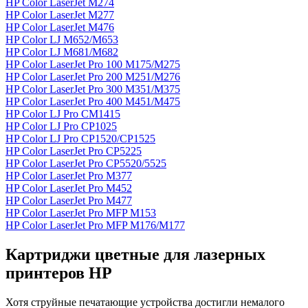
HP Color LaserJet M274
HP Color LaserJet M277
HP Color LaserJet M476
HP Color LJ M652/M653
HP Color LJ M681/M682
HP Color LaserJet Pro 100 M175/M275
HP Color LaserJet Pro 200 M251/M276
HP Color LaserJet Pro 300 M351/M375
HP Color LaserJet Pro 400 M451/M475
HP Color LJ Pro CM1415
HP Color LJ Pro CP1025
HP Color LJ Pro CP1520/CP1525
HP Color LaserJet Pro CP5225
HP Color LaserJet Pro CP5520/5525
HP Color LaserJet Pro M377
HP Color LaserJet Pro M452
HP Color LaserJet Pro M477
HP Color LaserJet Pro MFP M153
HP Color LaserJet Pro MFP M176/M177
Картриджи цветные для лазерных
принтеров HP
Хотя струйные печатающие устройства достигли немалого