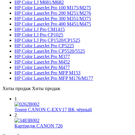
HP Color LJ M681/M682
HP Color LaserJet Pro 100 M175/M275
HP Color LaserJet Pro 200 M251/M276
HP Color LaserJet Pro 300 M351/M375
HP Color LaserJet Pro 400 M451/M475
HP Color LJ Pro CM1415
HP Color LJ Pro CP1025
HP Color LJ Pro CP1520/CP1525
HP Color LaserJet Pro CP5225
HP Color LaserJet Pro CP5520/5525
HP Color LaserJet Pro M377
HP Color LaserJet Pro M452
HP Color LaserJet Pro M477
HP Color LaserJet Pro MFP M153
HP Color LaserJet Pro MFP M176/M177
Хиты продаж
Хиты продаж
1
Тонер CANON C-EXV17 BK чёрный
2
Картридж CANON 726