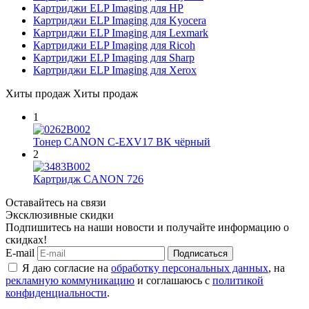
Картриджи ELP Imaging для HP
Картриджи ELP Imaging для Kyocera
Картриджи ELP Imaging для Lexmark
Картриджи ELP Imaging для Ricoh
Картриджи ELP Imaging для Sharp
Картриджи ELP Imaging для Xerox
Хиты продаж
Хиты продаж
1
Тонер CANON C-EXV17 BK чёрный
2
Картридж CANON 726
Оставайтесь на связи
Эксклюзивные скидки
Подпишитесь на наши новости и получайте информацию о
скидках!
E-mail
Подписаться
Я даю согласие на
обработку персональных данных
, на
рекламную коммуникацию
и соглашаюсь с
политикой
конфиденциальности
.