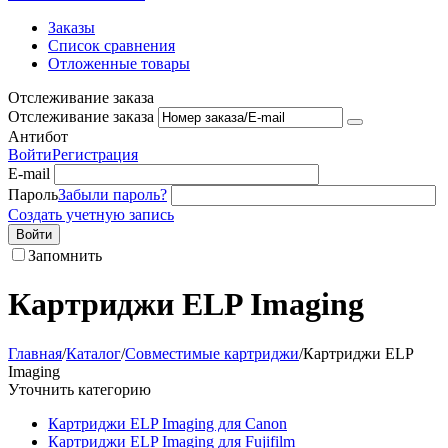
Заказы
Список сравнения
Отложенные товары
Отслеживание заказа
Отслеживание заказа
Антибот
Войти
Регистрация
E-mail
Пароль
Забыли пароль?
Создать учетную запись
Войти
Запомнить
Картриджи ELP Imaging
Главная
/
Каталог
/
Совместимые картриджи
/
Картриджи ELP
Imaging
Уточнить категорию
Картриджи ELP Imaging для Canon
Картриджи ELP Imaging для Fujifilm