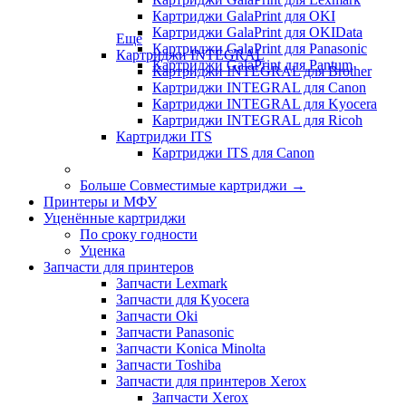
Картриджи GalaPrint для OKI
Картриджи GalaPrint для OKIData
Еще
Картриджи GalaPrint для Panasonic
Картриджи INTEGRAL
Картриджи GalaPrint для Pantum
Картриджи INTEGRAL для Brother
Картриджи INTEGRAL для Canon
Картриджи INTEGRAL для Kyocera
Картриджи INTEGRAL для Ricoh
Картриджи ITS
Картриджи ITS для Canon
Больше Совместимые картриджи
→
Принтеры и МФУ
Уценённые картриджи
По сроку годности
Уценка
Запчасти для принтеров
Запчасти Lexmark
Запчасти для Kyocera
Запчасти Oki
Запчасти Panasonic
Запчасти Koniсa Minolta
Запчасти Toshiba
Запчасти для принтеров Xerox
Запчасти Xerox