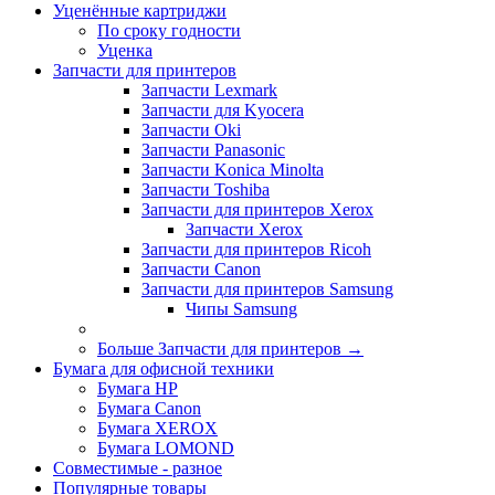
Уценённые картриджи
По сроку годности
Уценка
Запчасти для принтеров
Запчасти Lexmark
Запчасти для Kyocera
Запчасти Oki
Запчасти Panasonic
Запчасти Koniсa Minolta
Запчасти Toshiba
Запчасти для принтеров Xerox
Запчасти Xerox
Запчасти для принтеров Ricoh
Запчасти Canon
Запчасти для принтеров Samsung
Чипы Samsung
Больше Запчасти для принтеров
→
Бумага для офисной техники
Бумага HP
Бумага Canon
Бумага XEROX
Бумага LOMOND
Совместимые - разное
Популярные товары