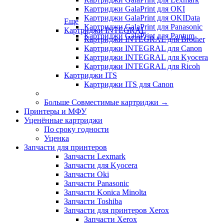
Картриджи GalaPrint для OKI
Картриджи GalaPrint для OKIData
Еще
Картриджи GalaPrint для Panasonic
Картриджи INTEGRAL
Картриджи GalaPrint для Pantum
Картриджи INTEGRAL для Brother
Картриджи INTEGRAL для Canon
Картриджи INTEGRAL для Kyocera
Картриджи INTEGRAL для Ricoh
Картриджи ITS
Картриджи ITS для Canon
Больше Совместимые картриджи
→
Принтеры и МФУ
Уценённые картриджи
По сроку годности
Уценка
Запчасти для принтеров
Запчасти Lexmark
Запчасти для Kyocera
Запчасти Oki
Запчасти Panasonic
Запчасти Koniсa Minolta
Запчасти Toshiba
Запчасти для принтеров Xerox
Запчасти Xerox