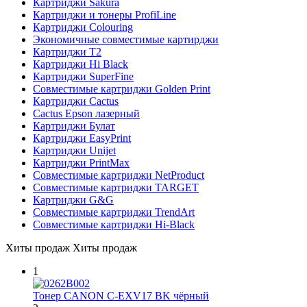
Картриджи Sakura
Картриджи и тонеры ProfiLine
Картриджи Colouring
Экономичные совместимые картирджи
Картриджи T2
Картриджи Hi Black
Картриджи SuperFine
Совместимые картриджи Golden Print
Картриджи Cactus
Cactus Epson лазерный
Картриджи Булат
Картриджи EasyPrint
Картриджи Unijet
Картриджи PrintMax
Совместимые картриджи NetProduct
Совместимые картриджи TARGET
Картриджи G&G
Совместимые картриджи TrendArt
Совместимые картриджи Hi-Black
Хиты продаж
Хиты продаж
1
Тонер CANON C-EXV17 BK чёрный