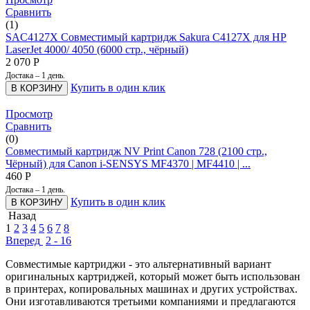
Сравнить
(1)
SAC4127X Совместимый картридж Sakura C4127X для HP
LaserJet 4000/ 4050 (6000 стр., чёрный)
2 070
Р
Достака – 1 день.
Купить в один клик
В КОРЗИНУ
Просмотр
Сравнить
(0)
Совместимый картридж NV Print Canon 728 (2100 стр.,
Чёрный) для Canon i-SENSYS MF4370 | MF4410 | ...
460
Р
Достака – 1 день.
Купить в один клик
В КОРЗИНУ
Назад
1
2
3
4
5
6
7
8
Вперед
2 - 16
Совместимые картриджи - это альтернативный вариант
оригинальных картриджей, который может быть использован
в принтерах, копировальных машинах и других устройствах.
Они изготавливаются третьими компаниями и предлагаются