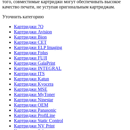
того, совместимые картриджи могут обеспечивать высокое
качество печати, не уступая оригинальным картриджам.
Уточнить категорию
Картриджи 7Q
Картриджи Avision
Картриджи Bion
Картриджи CET
Картриджи ELP Imaging
Картриджи Fplus
Картриджи FUJI
Картриджи GalaPrint
Картриджи INTEGRAL
Картриджи ITS
Картриджи Katun
Картриджи Kyocera
Картриджи MSE
Картриджи MyToner
Картриджи Ninestar
Картриджи OEM
Картриджи Panasonic
Картриджи ProfiLine
Картриджи Static Control
Картриджи NV Print