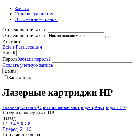
Заказы
Список сравнения
Отложенные товары
Отслеживание заказа
Отслеживание заказа
Антибот
Войти
Регистрация
E-mail
Пароль
Забыли пароль?
Создать учетную запись
Войти
Запомнить
Лазерные картриджи HP
Главная
/
Каталог
/
Оригинальные картриджи
/
Картриджи HP
/
Лазерные картриджи HP
Назад
1
2
3
4
5
6
7
8
Вперед
2 - 16
Популярные выше