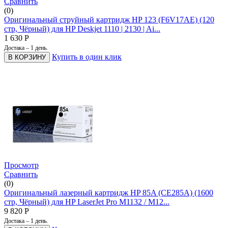
Сравнить
(0)
Оригинальный струйный картридж HP 123 (F6V17AE) (120
стр, Чёрный) для HP Deskjet 1110 | 2130 | Ai...
1 630
Р
Достака – 1 день.
Купить в один клик
В КОРЗИНУ
Просмотр
Сравнить
(0)
Оригинальный лазерный картридж HP 85A (CE285A) (1600
стр, Чёрный) для HP LaserJet Pro M1132 / M12...
9 820
Р
Достака – 1 день.