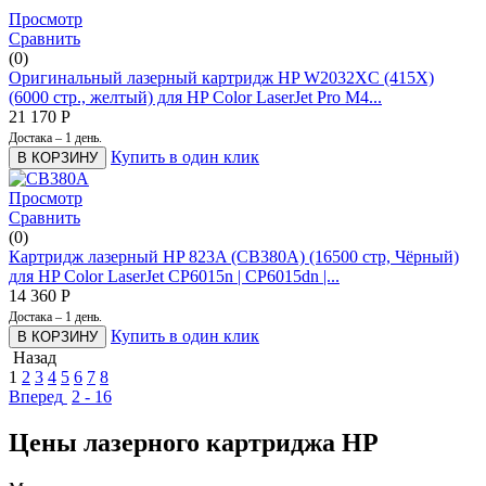
Просмотр
Сравнить
(0)
Оригинальный лазерный картридж HP W2032XC (415X)
(6000 стр., желтый) для HP Color LaserJet Pro M4...
21 170
Р
Достака – 1 день.
Купить в один клик
В КОРЗИНУ
Просмотр
Сравнить
(0)
Картридж лазерный HP 823A (CB380A) (16500 стр, Чёрный)
для HP Color LaserJet CP6015n | CP6015dn |...
14 360
Р
Достака – 1 день.
Купить в один клик
В КОРЗИНУ
Назад
1
2
3
4
5
6
7
8
Вперед
2 - 16
Цены лазерного картриджа HP