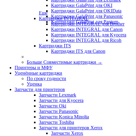
Картриджи GalaPrint для OKI
Картриджи GalaPrint для OKIData
Еще
Картриджи GalaPrint для Panasonic
Картриджи INTEGRAL
Картриджи GalaPrint для Pantum
Картриджи INTEGRAL для Brother
Картриджи INTEGRAL для Canon
Картриджи INTEGRAL для Kyocera
Картриджи INTEGRAL для Ricoh
Картриджи ITS
Картриджи ITS для Canon
Больше Совместимые картриджи
→
Принтеры и МФУ
Уценённые картриджи
По сроку годности
Уценка
Запчасти для принтеров
Запчасти Lexmark
Запчасти для Kyocera
Запчасти Oki
Запчасти Panasonic
Запчасти Koniсa Minolta
Запчасти Toshiba
Запчасти для принтеров Xerox
Запчасти Xerox