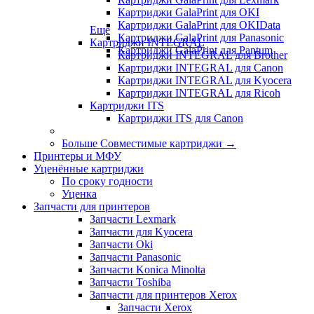
Картриджи GalaPrint для OKI
Картриджи GalaPrint для OKIData
Еще
Картриджи GalaPrint для Panasonic
Картриджи INTEGRAL
Картриджи GalaPrint для Pantum
Картриджи INTEGRAL для Brother
Картриджи INTEGRAL для Canon
Картриджи INTEGRAL для Kyocera
Картриджи INTEGRAL для Ricoh
Картриджи ITS
Картриджи ITS для Canon
Больше Совместимые картриджи
→
Принтеры и МФУ
Уценённые картриджи
По сроку годности
Уценка
Запчасти для принтеров
Запчасти Lexmark
Запчасти для Kyocera
Запчасти Oki
Запчасти Panasonic
Запчасти Koniсa Minolta
Запчасти Toshiba
Запчасти для принтеров Xerox
Запчасти Xerox