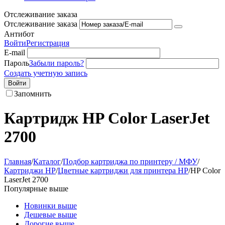
Отслеживание заказа
Отслеживание заказа
Антибот
Войти
Регистрация
E-mail
Пароль
Забыли пароль?
Создать учетную запись
Войти
Запомнить
Картридж HP Color LaserJet
2700
Главная
/
Каталог
/
Подбор картриджа по принтеру / МФУ
/
Картриджи HP
/
Цветные картриджи для принтера HP
/
HP Color
LaserJet 2700
Популярные выше
Новинки выше
Дешевые выше
Дорогие выше