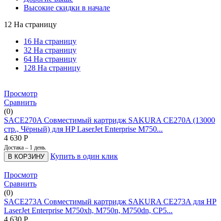
Высокие скидки в начале
12 На страницу
16 На страницу
32 На страницу
64 На страницу
128 На страницу
Просмотр
Сравнить
(0)
SACE270A Совместимый картридж SAKURA CE270A (13000
стр., Чёрный) для HP LaserJet Enterprise M750...
4 630
Р
Достака – 1 день.
Купить в один клик
В КОРЗИНУ
Просмотр
Сравнить
(0)
SACE273A Совместимый картридж SAKURA CE273A для HP
LaserJet Enterprise M750xh, M750n, M750dn, CP5...
4 630
Р