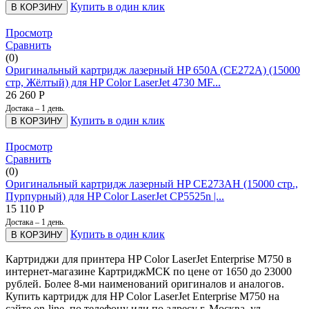
Купить в один клик
В КОРЗИНУ
Просмотр
Сравнить
(0)
Оригинальный картридж лазерный HP 650A (CE272A) (15000
стр, Жёлтый) для HP Color LaserJet 4730 MF...
26 260
Р
Достака – 1 день.
Купить в один клик
В КОРЗИНУ
Просмотр
Сравнить
(0)
Оригинальный картридж лазерный HP CE273AH (15000 стр.,
Пурпурный) для HP Color LaserJet CP5525n |...
15 110
Р
Достака – 1 день.
Купить в один клик
В КОРЗИНУ
Картриджи для принтера HP Color LaserJet Enterprise M750 в
интернет-магазине КартриджМСК по цене от 1650 до 23000
рублей. Более 8-ми наименований оригиналов и аналогов.
Купить картридж для HP Color LaserJet Enterprise M750 на
сайте on-line, по телефону или по адресу г. Москва, ул.