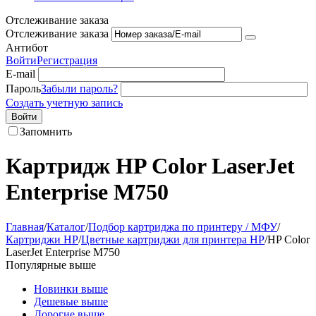
Отслеживание заказа
Отслеживание заказа
Антибот
Войти
Регистрация
E-mail
Пароль
Забыли пароль?
Создать учетную запись
Войти
Запомнить
Картридж HP Color LaserJet
Enterprise M750
Главная
/
Каталог
/
Подбор картриджа по принтеру / МФУ
/
Картриджи HP
/
Цветные картриджи для принтера HP
/
HP Color
LaserJet Enterprise M750
Популярные выше
Новинки выше
Дешевые выше
Дорогие выше