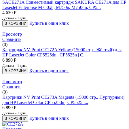
SACE271A Совместимый картридж SAKURA CE271A для HP
LaserJet Enterprise M750xh, M750n, M750dn, CP5...
4 630
Р
Достака – 1 день.
Купить в один клик
В КОРЗИНУ
Просмотр
Сравнить
(0)
Картридж NV Print CE272A Yellow (15000 стр., Жёлтый) для
HP LaserJet Color CP5525dn | CP5525n | C...
6 890
Р
Достака – 1 день.
Купить в один клик
В КОРЗИНУ
Просмотр
Сравнить
(0)
Картридж NV Print CE273A Magenta (15000 стр., Пурпурный)
для HP LaserJet Color CP5525dn | CP5525n...
6 890
Р
Достака – 1 день.
Купить в один клик
В КОРЗИНУ