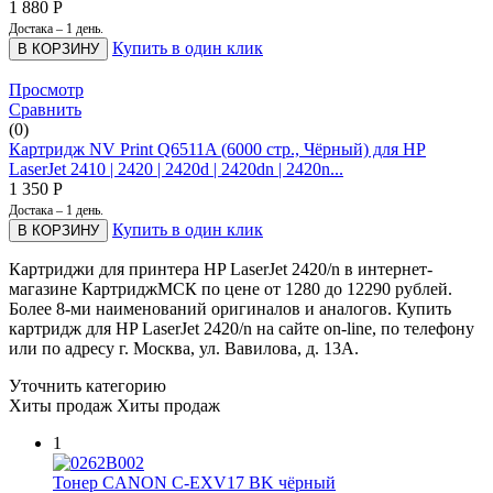
1 880
Р
Достака – 1 день.
Купить в один клик
В КОРЗИНУ
Просмотр
Сравнить
(0)
Картридж NV Print Q6511A (6000 стр., Чёрный) для HP
LaserJet 2410 | 2420 | 2420d | 2420dn | 2420n...
1 350
Р
Достака – 1 день.
Купить в один клик
В КОРЗИНУ
Картриджи для принтера HP LaserJet 2420/n в интернет-
магазине КартриджМСК по цене от 1280 до 12290 рублей.
Более 8-ми наименований оригиналов и аналогов. Купить
картридж для HP LaserJet 2420/n на сайте on-line, по телефону
или по адресу г. Москва, ул. Вавилова, д. 13А.
Уточнить категорию
Хиты продаж
Хиты продаж
1
Тонер CANON C-EXV17 BK чёрный