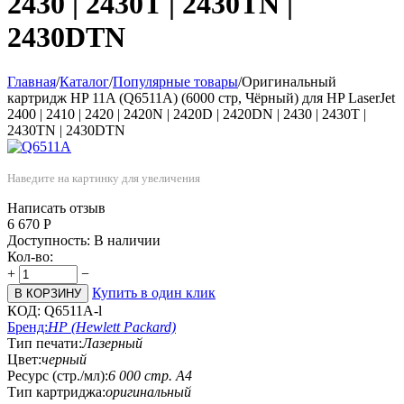
2430 | 2430T | 2430TN |
2430DTN
Главная
/
Каталог
/
Популярные товары
/
Оригинальный
картридж HP 11A (Q6511A) (6000 стр, Чёрный) для HP LaserJet
2400 | 2410 | 2420 | 2420N | 2420D | 2420DN | 2430 | 2430T |
2430TN | 2430DTN
Наведите на картинку для увеличения
Написать отзыв
6 670
Р
Доступность:
В наличии
Кол-во:
+
−
Купить в один клик
В КОРЗИНУ
КОД:
Q6511A-l
Бренд:
HP (Hewlett Packard)
Тип печати:
Лазерный
Цвет:
черный
Ресурс (стр./мл):
6 000 стр. А4
Тип картриджа:
оригинальный