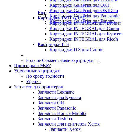
Картриджи GalaPrint для OKI
Картриджи GalaPrint для OKIData
Еще
Картриджи GalaPrint для Panasonic
Картриджи INTEGRAL
Картриджи GalaPrint для Pantum
Картриджи INTEGRAL для Brother
Картриджи INTEGRAL для Canon
Картриджи INTEGRAL для Kyocera
Картриджи INTEGRAL для Ricoh
Картриджи ITS
Картриджи ITS для Canon
Больше Совместимые картриджи
→
Принтеры и МФУ
Уценённые картриджи
По сроку годности
Уценка
Запчасти для принтеров
Запчасти Lexmark
Запчасти для Kyocera
Запчасти Oki
Запчасти Panasonic
Запчасти Koniсa Minolta
Запчасти Toshiba
Запчасти для принтеров Xerox
Запчасти Xerox