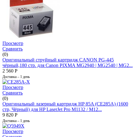
Просмотр
Сравнить
(0)
Оригинальный струйный картридж CANON PG-445
чёрный,180 стр. для Canon PIXMA MG2940 | MG2540 | MG2...
2 560
Р
Доставка – 1 день
Просмотр
Сравнить
(0)
Оригинальный лазерный картридж HP 85A (CE285A) (1600
стр, Чёрный) для HP LaserJet Pro M1132 / M12...
9 820
Р
Доставка – 1 день
Просмотр
Сравнить