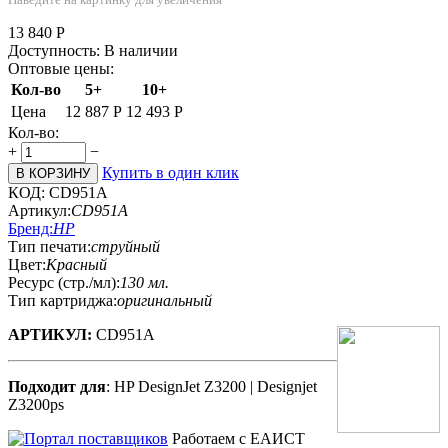
13 840
Р
Доступность:
В наличии
Оптовые цены:
Кол-во
5+
10+
Цена
12 887
Р
12 493
Р
Кол-во:
+
−
Купить в один клик
В КОРЗИНУ
КОД:
CD951A
Артикул:
CD951A
Бренд:
HP
Тип печати:
струйный
Цвет:
Красный
Ресурс (стр./мл):
130 мл.
Тип картриджа:
оригинальный
АРТИКУЛ:
CD951A
Подходит для
: HP DesignJet Z3200 | Designjet
Z3200ps
Работаем с ЕАИСТ