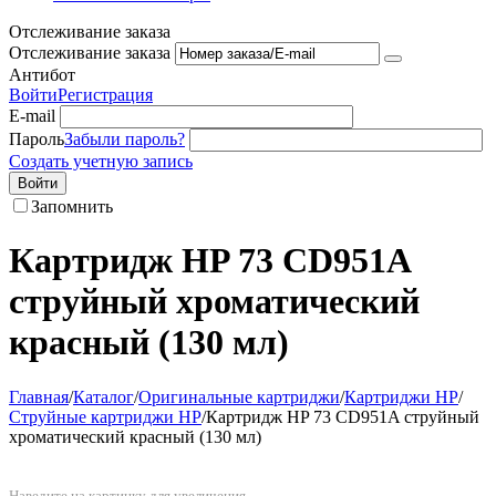
Отслеживание заказа
Отслеживание заказа
Антибот
Войти
Регистрация
E-mail
Пароль
Забыли пароль?
Создать учетную запись
Войти
Запомнить
Картридж HP 73 CD951A
струйный хроматический
красный (130 мл)
Главная
/
Каталог
/
Оригинальные картриджи
/
Картриджи HP
/
Струйные картриджи HP
/
Картридж HP 73 CD951A струйный
хроматический красный (130 мл)
Наведите на картинку для увеличения