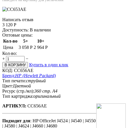
Написать отзыв
3 120
Р
Доступность:
В наличии
Оптовые цены:
Кол-во
5+
10+
Цена
3 058
Р
2 964
Р
Кол-во:
+
−
Купить в один клик
В КОРЗИНУ
КОД:
CC656AE
Бренд:
HP (Hewlett Packard)
Тип печати:
струйный
Цвет:
Цветной
Ресурс (стр./мл):
360 стр. А4
Тип картриджа:
оригинальный
АРТИКУЛ:
СС656АЕ
Подходит для
: HP OfficeJet J4524 | J4540 | J4550
| J4580 | J4624 | J4660 | J4680