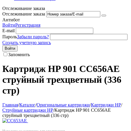
Отслеживание заказа
Отслеживание заказа
Антибот
Войти
Регистрация
E-mail
Пароль
Забыли пароль?
Создать учетную запись
Войти
Запомнить
Картридж HP 901 СС656АЕ
струйный трехцветный (336
стр)
Главная
/
Каталог
/
Оригинальные картриджи
/
Картриджи HP
/
Струйные картриджи HP
/
Картридж HP 901 СС656АЕ
струйный трехцветный (336 стр)
Наведите на картинку для увеличения