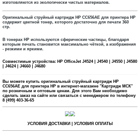
изготовляются из экологически чистых материалов.
Оригинальный струйный картридж
HP СС656АЕ
для принтера HP
содержит
цветной
тонер, которого достаточно для печати 360
стр.
В тонерах HP используются сферические частицы, благодаря
которым печать становится максимально чёткой, а изображения
- резкими и яркими.
Совместимые устройства:
HP OfficeJet J4524 | J4540 | J4550 | J4580
| J4624 | J4660 | J4680
Вы можете купить оригинальный струйный картридж
HP
СС656АЕ
для принтера HP в интернет-магазине "Картридж МСК"
по розничным и оптовым ценам. Для этого Вам необходимо
сделать заказ на сайте или связаться с менеджером по телефону
8 (499) 403-36-65
УСЛОВИЯ ДОСТАВКИ | УСЛОВИЯ ОПЛАТЫ