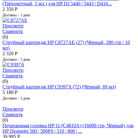
(Трёхцветный, 5 мл.) для HP DJ 5440 | 5443 | D416...
2 350
Р
Доставка – 1 день
Просмотр
Сравнить
(0)
Струйный картридж HP C8727AE (27)​ (Чёрный, 280 стр / 10
мл)
2 320
Р
Доставка – 1 день
Просмотр
Сравнить
(0)
Струйный картридж HP C9397A (72) (Чёрный, 69 мл)
5 180
Р
Доставка – 1 день
Просмотр
Сравнить
(0)
Печатающая головка HP 11 (C4810A) (16000 стр, Чёрный) для
HP Designjet 500 | 500PS | 510 | 800 | ...
39 995
Р