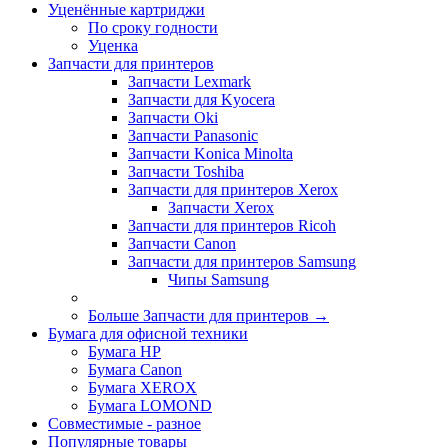
Уценённые картриджи
По сроку годности
Уценка
Запчасти для принтеров
Запчасти Lexmark
Запчасти для Kyocera
Запчасти Oki
Запчасти Panasonic
Запчасти Koniсa Minolta
Запчасти Toshiba
Запчасти для принтеров Xerox
Запчасти Xerox
Запчасти для принтеров Ricoh
Запчасти Canon
Запчасти для принтеров Samsung
Чипы Samsung
Больше Запчасти для принтеров
→
Бумага для офисной техники
Бумага HP
Бумага Canon
Бумага XEROX
Бумага LOMOND
Совместимые - разное
Популярные товары