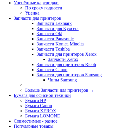
Уценённые картриджи
По сроку годности
Уценка
Запчасти для принтеров
Запчасти Lexmark
Запчасти для Kyocera
Запчасти Oki
Запчасти Panasonic
Запчасти Koniсa Minolta
Запчасти Toshiba
Запчасти для принтеров Xerox
Запчасти Xerox
Запчасти для принтеров Ricoh
Запчасти Canon
Запчасти для принтеров Samsung
Чипы Samsung
Больше Запчасти для принтеров
→
Бумага для офисной техники
Бумага HP
Бумага Canon
Бумага XEROX
Бумага LOMOND
Совместимые - разное
Популярные товары