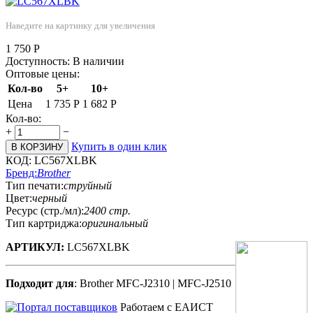
Наведите на картинку для увеличения
1 750
Р
Доступность:
В наличии
Оптовые цены:
Кол-во
5+
10+
Цена
1 735
Р
1 682
Р
Кол-во:
+
−
Купить в один клик
В КОРЗИНУ
КОД:
LC567XLBK
Бренд:
Brother
Тип печати:
струйный
Цвет:
черный
Ресурс (стр./мл):
2400 стр.
Тип картриджа:
оригинальный
АРТИКУЛ:
LC567XLBK
Подходит для
: Brother MFC-J2310 | MFC-J2510
Работаем с ЕАИСТ