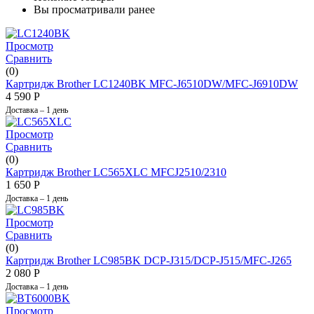
Вы просматривали ранее
Просмотр
Сравнить
(0)
Картридж Brother LC1240BK MFC-J6510DW/MFC-J6910DW
4 590
Р
Доставка – 1 день
Просмотр
Сравнить
(0)
Картридж Brother LC565XLC MFCJ2510/2310
1 650
Р
Доставка – 1 день
Просмотр
Сравнить
(0)
Картридж Brother LC985BK DCP-J315/DCP-J515/MFC-J265
2 080
Р
Доставка – 1 день
Просмотр