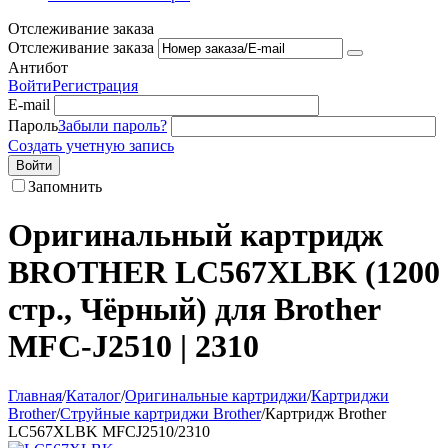
Отслеживание заказа
Отслеживание заказа
Антибот
Войти
Регистрация
E-mail
Пароль
Забыли пароль?
Создать учетную запись
Войти
Запомнить
Оригинальный картридж
BROTHER LC567XLBK (1200
стр., Чёрный) для Brother
MFC-J2510 | 2310
Главная
/
Каталог
/
Оригинальные картриджи
/
Картриджи
Brother
/
Струйные картриджи Brother
/
Картридж Brother
LC567XLBK MFCJ2510/2310