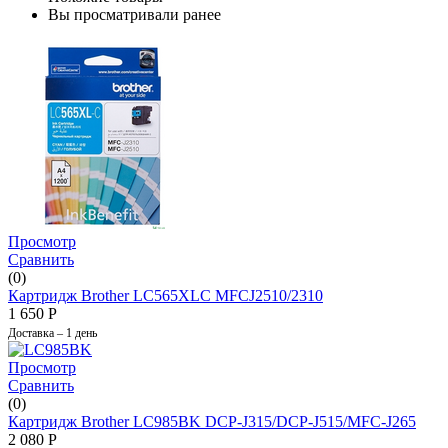
Вы просматривали ранее
Просмотр
Сравнить
(0)
Картридж Brother LC565XLC MFCJ2510/2310
1 650
Р
Доставка – 1 день
Просмотр
Сравнить
(0)
Картридж Brother LC985BK DCP-J315/DCP-J515/MFC-J265
2 080
Р