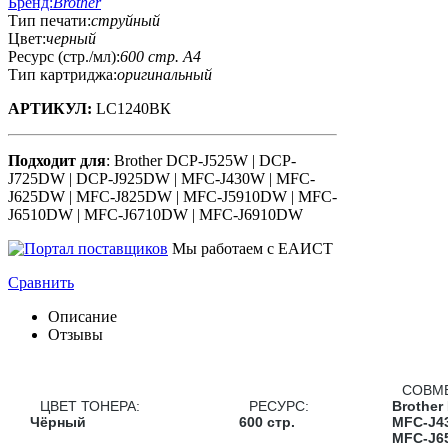
Бренд:
Brother
Тип печати:
струйный
Цвет:
черный
Ресурс (стр./мл):
600 стр. А4
Тип картриджа:
оригинальный
АРТИКУЛ:
LC1240ВК
Подходит для
: Brother DCP-J525W | DCP-
J725DW | DCP-J925DW | MFC-J430W | MFC-
J625DW | MFC-J825DW | MFC-J5910DW | MFC-
J6510DW | MFC-J6710DW | MFC-J6910DW
Мы работаем с ЕАИСТ
Сравнить
Описание
Отзывы
СОВМ
ЦВЕТ ТОНЕРА:
РЕСУРС:
Brother
Чёрный
600 стр.
MFC-J43
MFC-J6