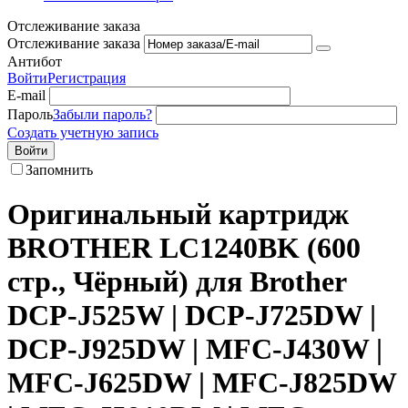
Отслеживание заказа
Отслеживание заказа
Антибот
Войти
Регистрация
E-mail
Пароль
Забыли пароль?
Создать учетную запись
Войти
Запомнить
Оригинальный картридж
BROTHER LC1240BK (600
стр., Чёрный) для Brother
DCP-J525W | DCP-J725DW |
DCP-J925DW | MFC-J430W |
MFC-J625DW | MFC-J825DW