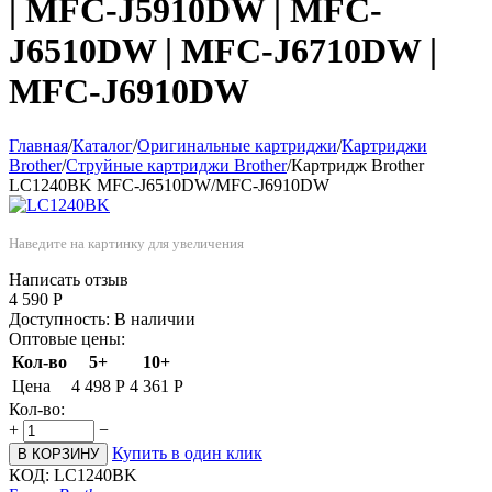
| MFC-J5910DW | MFC-
J6510DW | MFC-J6710DW |
MFC-J6910DW
Главная
/
Каталог
/
Оригинальные картриджи
/
Картриджи
Brother
/
Струйные картриджи Brother
/
Картридж Brother
LC1240BK MFC-J6510DW/MFC-J6910DW
Наведите на картинку для увеличения
Написать отзыв
4 590
Р
Доступность:
В наличии
Оптовые цены:
Кол-во
5+
10+
Цена
4 498
Р
4 361
Р
Кол-во:
+
−
Купить в один клик
В КОРЗИНУ
КОД:
LC1240BK