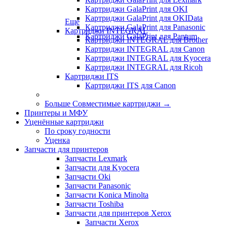
Картриджи GalaPrint для OKI
Картриджи GalaPrint для OKIData
Еще
Картриджи GalaPrint для Panasonic
Картриджи INTEGRAL
Картриджи GalaPrint для Pantum
Картриджи INTEGRAL для Brother
Картриджи INTEGRAL для Canon
Картриджи INTEGRAL для Kyocera
Картриджи INTEGRAL для Ricoh
Картриджи ITS
Картриджи ITS для Canon
Больше Совместимые картриджи
→
Принтеры и МФУ
Уценённые картриджи
По сроку годности
Уценка
Запчасти для принтеров
Запчасти Lexmark
Запчасти для Kyocera
Запчасти Oki
Запчасти Panasonic
Запчасти Koniсa Minolta
Запчасти Toshiba
Запчасти для принтеров Xerox
Запчасти Xerox