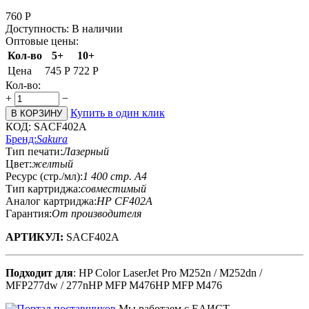
760
Р
Доступность:
В наличии
Оптовые цены:
Кол-во
5+
10+
Цена
745
Р
722
Р
Кол-во:
+
−
Купить в один клик
В КОРЗИНУ
КОД:
SACF402A
Бренд:
Sakura
Тип печати:
Лазерный
Цвет:
желтый
Ресурс (стр./мл):
1 400 стр. А4
Тип картриджа:
совместимый
Аналог картриджа:
HP CF402A
Гарантия:
От производителя
АРТИКУЛ:
SACF402A
Подходит для
: HP Color LaserJet Pro M252n / M252dn /
MFP277dw / 277nHP MFP M476HP MFP M476
Мы работаем с ЕАИСТ