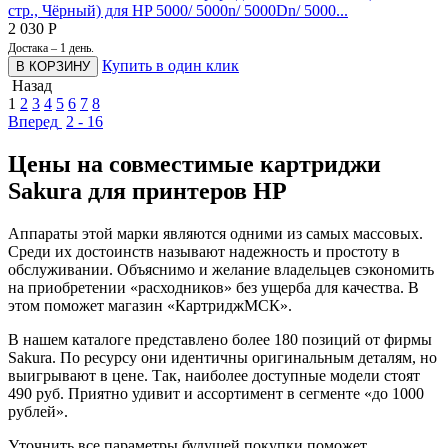
стр., Чёрный) для HP 5000/ 5000n/ 5000Dn/ 5000...
2 030
Р
Достака – 1 день.
Купить в один клик
В КОРЗИНУ
Назад
1
2
3
4
5
6
7
8
Вперед
2 - 16
Цены на совместимые картриджи
Sakura для принтеров HP
Аппараты этой марки являются одними из самых массовых.
Среди их достоинств называют надежность и простоту в
обслуживании. Объяснимо и желание владельцев сэкономить
на приобретении «расходников» без ущерба для качества. В
этом поможет магазин «КартриджМСК».
В нашем каталоге представлено более 180 позиций от фирмы
Sakura. По ресурсу они идентичны оригинальным деталям, но
выигрывают в цене. Так, наиболее доступные модели стоят
490 руб. Приятно удивит и ассортимент в сегменте «до 1000
рублей».
Уточнить все параметры будущей покупки поможет