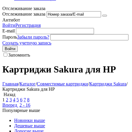
Отслеживание заказа
Отслеживание заказа
Антибот
Войти
Регистрация
E-mail
Пароль
Забыли пароль?
Создать учетную запись
Войти
Запомнить
Картриджи Sakura для HP
Главная
/
Каталог
/
Совместимые картриджи
/
Картриджи Sakura
/
Картриджи Sakura для HP
Назад
1
2
3
4
5
6
7
8
Вперед
2 - 16
Популярные выше
Новинки выше
Дешевые выше
Дорогие выше