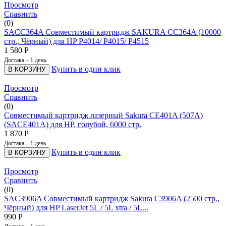
Просмотр
Сравнить
(0)
SACC364A Совместимый картридж SAKURA CC364A (10000
стр., Чёрный) для HP P4014/ P4015/ P4515
1 580
Р
Достака – 1 день.
Купить в один клик
В КОРЗИНУ
Просмотр
Сравнить
(0)
Совместимый картридж лазерный Sakura CE401A (507A)
(SACE401A) для HP, голубой, 6000 стр.
1 870
Р
Достака – 1 день.
Купить в один клик
В КОРЗИНУ
Просмотр
Сравнить
(0)
SAC3906A Совместимый картридж Sakura C3906A (2500 стр.,
Чёрный) для HP LaserJet 5L / 5L xtra / 5L...
990
Р