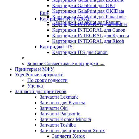
Картриджи GalaPrint для OKI
Картриджи GalaPrint для OKIData
Еще
Картриджи GalaPrint для Panasonic
Картриджи INTEGRAL
Картриджи GalaPrint для Pantum
Картриджи INTEGRAL для Brother
Картриджи INTEGRAL для Canon
Картриджи INTEGRAL для Kyocera
Картриджи INTEGRAL для Ricoh
Картриджи ITS
Картриджи ITS для Canon
Больше Совместимые картриджи
→
Принтеры и МФУ
Уценённые картриджи
По сроку годности
Уценка
Запчасти для принтеров
Запчасти Lexmark
Запчасти для Kyocera
Запчасти Oki
Запчасти Panasonic
Запчасти Koniсa Minolta
Запчасти Toshiba
Запчасти для принтеров Xerox
Запчасти Xerox