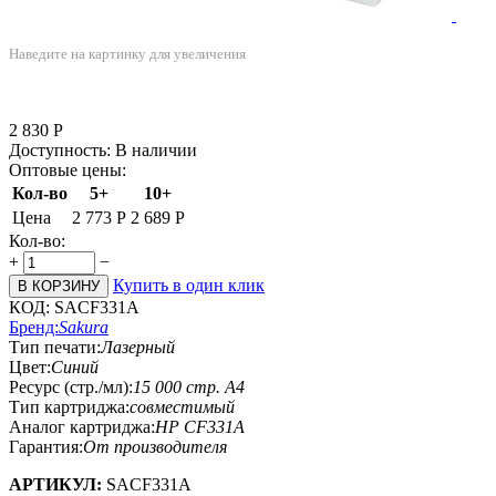
Наведите на картинку для увеличения
2 830
Р
Доступность:
В наличии
Оптовые цены:
Кол-во
5+
10+
Цена
2 773
Р
2 689
Р
Кол-во:
+
−
Купить в один клик
В КОРЗИНУ
КОД:
SACF331A
Бренд:
Sakura
Тип печати:
Лазерный
Цвет:
Синий
Ресурс (стр./мл):
15 000 стр. А4
Тип картриджа:
совместимый
Аналог картриджа:
HP CF331A
Гарантия:
От производителя
АРТИКУЛ:
SACF331A