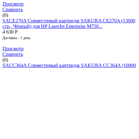
Просмотр
Сравнить
(0)
SACE270A Совместимый картридж SAKURA CE270A (13000
стр., Чёрный) для HP LaserJet Enterprise M750...
4 630
Р
Доставка – 1 день
Просмотр
Сравнить
(0)
SACC364A Совместимый картридж SAKURA CC364A (10000
стр., Чёрный) для HP P4014/ P4015/ P4515
1 580
Р
Доставка – 1 день
Просмотр
Сравнить
(0)
Совместимый картридж лазерный Sakura CE401A (507A)
(SACE401A) для HP, голубой, 6000 стр.
1 870
Р
Доставка – 1 день
Просмотр