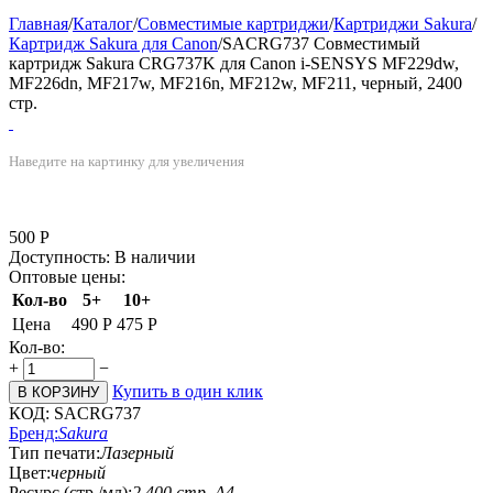
Главная
/
Каталог
/
Совместимые картриджи
/
Картриджи Sakura
/
Картридж Sakura для Canon
/
SACRG737 Совместимый
картридж Sakura CRG737K для Canon i-SENSYS MF229dw,
MF226dn, MF217w, MF216n, MF212w, MF211, черный, 2400
стр.
Наведите на картинку для увеличения
500
Р
Доступность:
В наличии
Оптовые цены:
Кол-во
5+
10+
Цена
490
Р
475
Р
Кол-во:
+
−
Купить в один клик
В КОРЗИНУ
КОД:
SACRG737
Бренд:
Sakura
Тип печати:
Лазерный
Цвет:
черный
Ресурс (стр./мл):
2 400 стр. А4