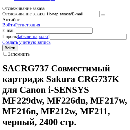
Отслеживание заказа
Отслеживание заказа
Антибот
Войти
Регистрация
E-mail
Пароль
Забыли пароль?
Создать учетную запись
Войти
Запомнить
SACRG737 Совместимый
картридж Sakura CRG737K
для Canon i-SENSYS
MF229dw, MF226dn, MF217w,
MF216n, MF212w, MF211,
черный, 2400 стр.