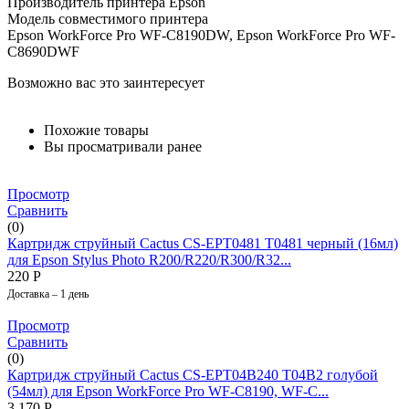
Производитель принтера Epson
Модель совместимого принтера
Epson WorkForce Pro WF-C8190DW, Epson WorkForce Pro WF-
C8690DWF
Возможно вас это заинтересует
Похожие товары
Вы просматривали ранее
Просмотр
Сравнить
(0)
Картридж струйный Cactus CS-EPT0481 T0481 черный (16мл)
для Epson Stylus Photo R200/R220/R300/R32...
220
Р
Доставка – 1 день
Просмотр
Сравнить
(0)
Картридж струйный Cactus CS-EPT04B240 T04B2 голубой
(54мл) для Epson WorkForce Pro WF-C8190, WF-C...
3 170
Р