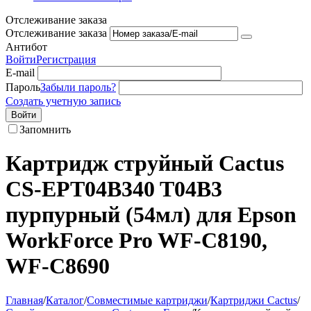
Отслеживание заказа
Отслеживание заказа
Антибот
Войти
Регистрация
E-mail
Пароль
Забыли пароль?
Создать учетную запись
Войти
Запомнить
Картридж струйный Cactus
CS-EPT04B340 T04B3
пурпурный (54мл) для Epson
WorkForce Pro WF-C8190,
WF-C8690
Главная
/
Каталог
/
Совместимые картриджи
/
Картриджи Cactus
/