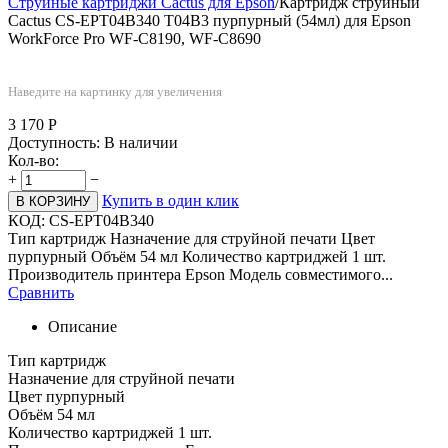
Струйные картриджи Cactus для Epson
/
Картридж струйный
Cactus CS-EPT04B340 T04B3 пурпурный (54мл) для Epson
WorkForce Pro WF-C8190, WF-C8690
Наведите на картинку для увеличения
3 170
Р
Доступность:
В наличии
Кол-во:
+
−
Купить в один клик
В КОРЗИНУ
КОД:
CS-EPT04B340
Тип картридж Назначение для струйной печати Цвет
пурпурный Объём 54 мл Количество картриджей 1 шт.
Производитель принтера Epson Модель совместимого...
Сравнить
Описание
Тип картридж
Назначение для струйной печати
Цвет пурпурный
Объём 54 мл
Количество картриджей 1 шт.