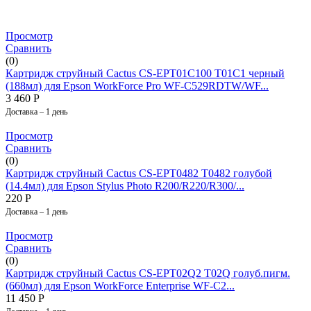
Просмотр
Сравнить
(0)
Картридж струйный Cactus CS-EPT01C100 T01C1 черный
(188мл) для Epson WorkForce Pro WF-C529RDTW/WF...
3 460
Р
Доставка – 1 день
Просмотр
Сравнить
(0)
Картридж струйный Cactus CS-EPT0482 T0482 голубой
(14.4мл) для Epson Stylus Photo R200/R220/R300/...
220
Р
Доставка – 1 день
Просмотр
Сравнить
(0)
Картридж струйный Cactus CS-EPT02Q2 T02Q голуб.пигм.
(660мл) для Epson WorkForce Enterprise WF-C2...
11 450
Р