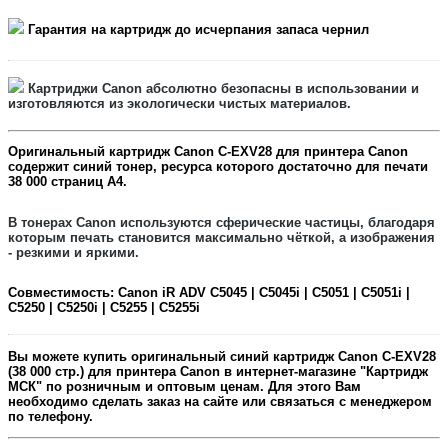
Гарантия на картридж до исчерпания запаса чернил
Картриджи Canon
абсолютно безопасны в использовании и
изготовляются из экологически чистых материалов.
Оригинальный картридж
Canon C-EXV28
для принтера Canon
содержит
синий
тонер, ресурса которого достаточно для печати
38 0
00
страниц А4.
В тонерах Canon
используются сферические частицы, благодаря
которым печать становится максимально чёткой, а изображения
- резкими и яркими.
Совместимость:
Canon iR ADV C5045 | C5045i | C5051 | C5051i |
C5250 | C5250i | C5255 | C5255i
Вы можете купить оригинальный
синий
картридж
Canon C-EXV28
(38 000 стр.) для принтера Canon в интернет-магазине "Картридж
МСК" по розничным и оптовым ценам. Для этого Вам
необходимо сделать заказ на сайте или связаться с менеджером
по телефону.