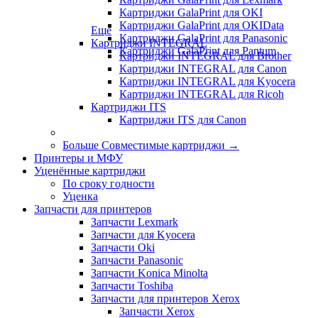
Картриджи GalaPrint для OKI
Картриджи GalaPrint для OKIData
Еще
Картриджи GalaPrint для Panasonic
Картриджи INTEGRAL
Картриджи GalaPrint для Pantum
Картриджи INTEGRAL для Brother
Картриджи INTEGRAL для Canon
Картриджи INTEGRAL для Kyocera
Картриджи INTEGRAL для Ricoh
Картриджи ITS
Картриджи ITS для Canon
Больше Совместимые картриджи
→
Принтеры и МФУ
Уценённые картриджи
По сроку годности
Уценка
Запчасти для принтеров
Запчасти Lexmark
Запчасти для Kyocera
Запчасти Oki
Запчасти Panasonic
Запчасти Koniсa Minolta
Запчасти Toshiba
Запчасти для принтеров Xerox
Запчасти Xerox