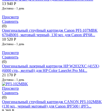
13 940
Р
Доставка – 1 день
Просмотр
Сравнить
(0)
Оригинальный струйный картридж Canon PFI-107MBK
6704B001, матовый черный, 130 мл. для Canon iPF68...
10 520
Р
Доставка – 1 день
Просмотр
Сравнить
(0)
Оригинальный лазерный картридж HP W2032XC (415X)
(6000 стр., желтый) для HP Color LaserJet Pro M4...
21 170
Р
Доставка – 1 день
Просмотр
Сравнить
(0)
Оригинальный струйный картридж CANON PFI-102MBK
(130 мл., черный матовый) для Canon IPF500 | iPF5...
9 260
Р