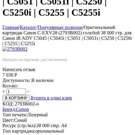
| C5051 | C5051i | C5250 |
C5250i | C5255 | C5255i
Главная
/
Каталог
/
Популярные позиции
/
Оригинальный
картридж Canon C-EXV28 (2793В002) голубой 38 000 стр. для
Canon iR ADV C5045 | C5045i | C5051 | C5051i | C5250 | C5250i
| C5255 | C5255i
Наведите на картинку для увеличения
Написать отзыв
7 030
Р
Доступность:
В наличии
Кол-во:
+
−
Купить в один клик
В КОРЗИНУ
КОД:
2793В002-o
Бренд:
Canon
Тип печати:
Лазерный
Цвет:
Синий
Ресурс (стр./мл):
38 000 стр. А4
Тип картриджа:
оригинальный