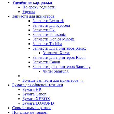
Уценённые картриджи
По сроку годности
Уценка
Запчасти для принтеров
Запчасти Lexmark
Запчасти для Kyocera
Запчасти Oki
Запчасти Panasonic
Запчасти Koniсa Minolta
Запчасти Toshiba
Запчасти для принтеров Xerox
Запчасти Xerox
Запчасти для принтеров Ricoh
Запчасти Canon
Запчасти для принтеров Samsung
Чипы Samsung
Больше Запчасти для принтеров
→
Бумага для офисной техники
Бумага HP
Бумага Canon
Бумага XEROX
Бумага LOMOND
Совместимые - разное
Популярные товары