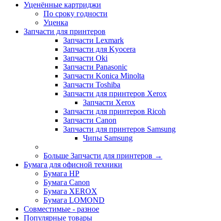
Уценённые картриджи
По сроку годности
Уценка
Запчасти для принтеров
Запчасти Lexmark
Запчасти для Kyocera
Запчасти Oki
Запчасти Panasonic
Запчасти Koniсa Minolta
Запчасти Toshiba
Запчасти для принтеров Xerox
Запчасти Xerox
Запчасти для принтеров Ricoh
Запчасти Canon
Запчасти для принтеров Samsung
Чипы Samsung
Больше Запчасти для принтеров
→
Бумага для офисной техники
Бумага HP
Бумага Canon
Бумага XEROX
Бумага LOMOND
Совместимые - разное
Популярные товары