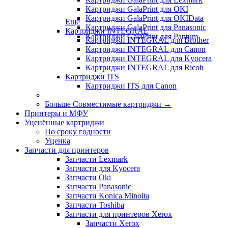
Картриджи GalaPrint для OKI
Картриджи GalaPrint для OKIData
Еще
Картриджи GalaPrint для Panasonic
Картриджи INTEGRAL
Картриджи GalaPrint для Pantum
Картриджи INTEGRAL для Brother
Картриджи INTEGRAL для Canon
Картриджи INTEGRAL для Kyocera
Картриджи INTEGRAL для Ricoh
Картриджи ITS
Картриджи ITS для Canon
Больше Совместимые картриджи
→
Принтеры и МФУ
Уценённые картриджи
По сроку годности
Уценка
Запчасти для принтеров
Запчасти Lexmark
Запчасти для Kyocera
Запчасти Oki
Запчасти Panasonic
Запчасти Koniсa Minolta
Запчасти Toshiba
Запчасти для принтеров Xerox
Запчасти Xerox