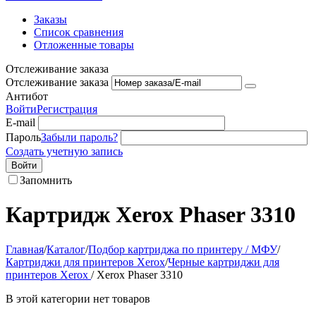
Заказы
Список сравнения
Отложенные товары
Отслеживание заказа
Отслеживание заказа
Антибот
Войти
Регистрация
E-mail
Пароль
Забыли пароль?
Создать учетную запись
Войти
Запомнить
Картридж Xerox Phaser 3310
Главная
/
Каталог
/
Подбор картриджа по принтеру / МФУ
/
Картриджи для принтеров Xerox
/
Черные картриджи для
принтеров Xerox
/
Xerox Phaser 3310
В этой категории нет товаров