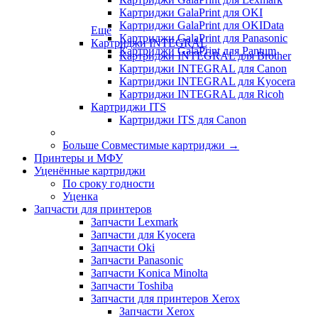
Картриджи GalaPrint для OKI
Картриджи GalaPrint для OKIData
Еще
Картриджи GalaPrint для Panasonic
Картриджи INTEGRAL
Картриджи GalaPrint для Pantum
Картриджи INTEGRAL для Brother
Картриджи INTEGRAL для Canon
Картриджи INTEGRAL для Kyocera
Картриджи INTEGRAL для Ricoh
Картриджи ITS
Картриджи ITS для Canon
Больше Совместимые картриджи
→
Принтеры и МФУ
Уценённые картриджи
По сроку годности
Уценка
Запчасти для принтеров
Запчасти Lexmark
Запчасти для Kyocera
Запчасти Oki
Запчасти Panasonic
Запчасти Koniсa Minolta
Запчасти Toshiba
Запчасти для принтеров Xerox
Запчасти Xerox