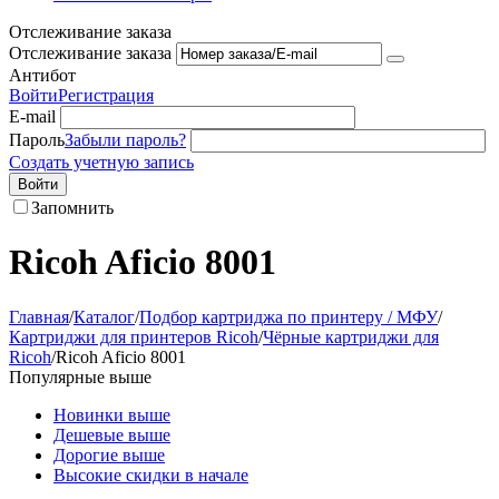
Отслеживание заказа
Отслеживание заказа
Антибот
Войти
Регистрация
E-mail
Пароль
Забыли пароль?
Создать учетную запись
Войти
Запомнить
Ricoh Aficio 8001
Главная
/
Каталог
/
Подбор картриджа по принтеру / МФУ
/
Картриджи для принтеров Ricoh
/
Чёрные картриджи для
Ricoh
/
Ricoh Aficio 8001
Популярные выше
Новинки выше
Дешевые выше
Дорогие выше
Высокие скидки в начале