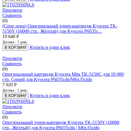
Просмотр
Сравнить
(0)
(Спец цена) Оригинальный тонер-картридж Kyocera TK-
5150Y (10000 стр., Жёлтый) для Kyocera​ P6035c...
19 640
Р
Достака – 1 день.
Купить в один клик
В КОРЗИНУ
Просмотр
Сравнить
(0)
Оригинальный картридж Kyocera Mita TK-5150C для 10 000
стр. Синий для Kyocera P6035cdn/M6x35cidn
7 020
Р
Достака – 1 день.
Купить в один клик
В КОРЗИНУ
Просмотр
Сравнить
(0)
Оригинальный тонер-картридж Kyocera TK-5150Y (10000
стр., Жёлтый) для Kyocera​ P6035cdn | M6x35cidn