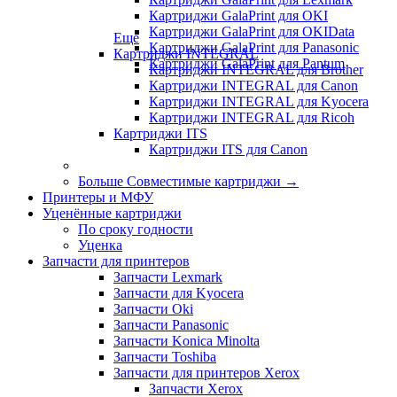
Картриджи GalaPrint для OKI
Картриджи GalaPrint для OKIData
Еще
Картриджи GalaPrint для Panasonic
Картриджи INTEGRAL
Картриджи GalaPrint для Pantum
Картриджи INTEGRAL для Brother
Картриджи INTEGRAL для Canon
Картриджи INTEGRAL для Kyocera
Картриджи INTEGRAL для Ricoh
Картриджи ITS
Картриджи ITS для Canon
Больше Совместимые картриджи
→
Принтеры и МФУ
Уценённые картриджи
По сроку годности
Уценка
Запчасти для принтеров
Запчасти Lexmark
Запчасти для Kyocera
Запчасти Oki
Запчасти Panasonic
Запчасти Koniсa Minolta
Запчасти Toshiba
Запчасти для принтеров Xerox
Запчасти Xerox