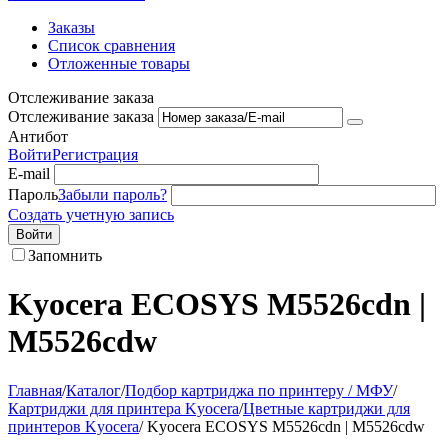
Заказы
Список сравнения
Отложенные товары
Отслеживание заказа
Отслеживание заказа
Антибот
Войти
Регистрация
E-mail
Пароль
Забыли пароль?
Создать учетную запись
Войти
Запомнить
Kyocera ECOSYS M5526cdn |
M5526cdw
Главная
/
Каталог
/
Подбор картриджа по принтеру / МФУ
/
Картриджи для принтера Kyocera
/
Цветные картриджи для
принтеров Kyocera
/
Kyocera ECOSYS M5526cdn | M5526cdw