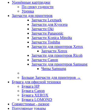
Уценённые картриджи
По сроку годности
Уценка
Запчасти для принтеров
Запчасти Lexmark
Запчасти для Kyocera
Запчасти Oki
Запчасти Panasonic
Запчасти Koniсa Minolta
Запчасти Toshiba
Запчасти для принтеров Xerox
Запчасти Xerox
Запчасти для принтеров Ricoh
Запчасти Canon
Запчасти для принтеров Samsung
Чипы Samsung
Больше Запчасти для принтеров
→
Бумага для офисной техники
Бумага HP
Бумага Canon
Бумага XEROX
Бумага LOMOND
Совместимые - разное
Популярные товары