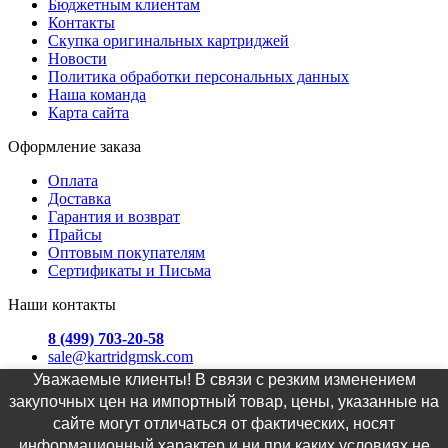
Бюджетным клиентам
Контакты
Скупка оригинальных картриджей
Новости
Политика обработки персональных данных
Наша команда
Карта сайта
Оформление заказа
Оплата
Доставка
Гарантия и возврат
Прайсы
Оптовым покупателям
Сертификаты и Письма
Наши контакты
8 (499) 703-20-58
sale@kartridgmsk.com
Уважаемые клиенты! В связи с резким изменением
Москва, ул. Хавская д. 3
закупочных цен на импортный товар, цены, указанные на
сайте могут отличаться от фактических, носят
График офиса: самовывоз Пн.-Пт. с 9:00 до 19:00, доставка
Пн.-Пт. с 09:00 до 19.00
информационный характер и ни при каких условиях не