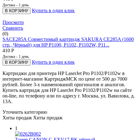
Достака – 1 день.
Купить в один клик
В КОРЗИНУ
Просмотр
Сравнить
(0)
SACE285A Совместимый картридж SAKURA CE285A (1600
стр., Чёрный) для HP P1100, P1102, P1102W, P11...
410
Р
Достака – 1 день.
Купить в один клик
В КОРЗИНУ
Картриджи для принтера HP LaserJet Pro P1102/P1102w в
интернет-магазине КартриджМСК по цене от 500 до 7000
рублей. Более 3-х наименований оригиналов и аналогов.
Купить картридж для HP LaserJet Pro P1102/P1102w на сайте
on-line, по телефону или по адресу г. Москва, ул. Вавилова, д.
13А.
Уточнить категорию
Хиты продаж
Хиты продаж
1
Тонер CANON C-EXV17 BK чёрный