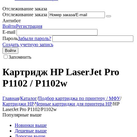
Отслеживание заказа
Отслеживание заказа
Антибот
Войти
Регистрация
E-mail
Пароль
Забыли пароль?
Создать учетную запись
Войти
Запомнить
Картридж HP LaserJet Pro
P1102 / P1102w
Главная
/
Каталог
/
Подбор картриджа по принтеру / МФУ
/
Картриджи HP
/
Черные картриджи для принтера HP
/
HP
LaserJet Pro P1102/P1102w
Популярные выше
Новинки выше
Дешевые выше
Дорогие выше