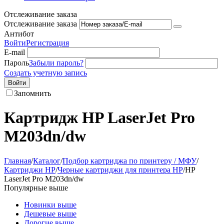
Отслеживание заказа
Отслеживание заказа
Антибот
Войти
Регистрация
E-mail
Пароль
Забыли пароль?
Создать учетную запись
Войти
Запомнить
Картридж HP LaserJet Pro
M203dn/dw
Главная
/
Каталог
/
Подбор картриджа по принтеру / МФУ
/
Картриджи HP
/
Черные картриджи для принтера HP
/
HP
LaserJet Pro M203dn/dw
Популярные выше
Новинки выше
Дешевые выше
Дорогие выше