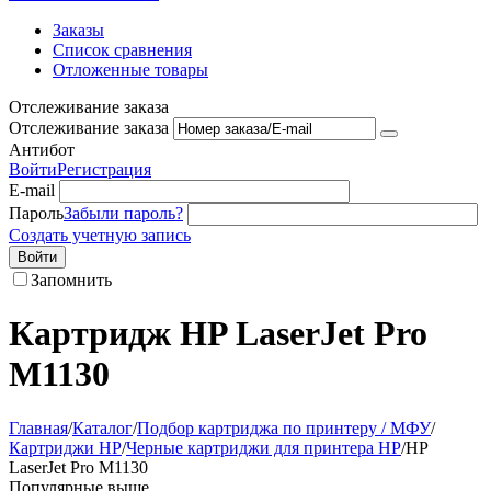
Заказы
Список сравнения
Отложенные товары
Отслеживание заказа
Отслеживание заказа
Антибот
Войти
Регистрация
E-mail
Пароль
Забыли пароль?
Создать учетную запись
Войти
Запомнить
Картридж HP LaserJet Pro
M1130
Главная
/
Каталог
/
Подбор картриджа по принтеру / МФУ
/
Картриджи HP
/
Черные картриджи для принтера HP
/
HP
LaserJet Pro M1130
Популярные выше