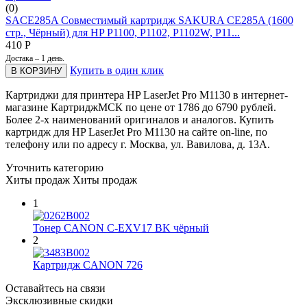
(0)
SACE285A Совместимый картридж SAKURA CE285A (1600
стр., Чёрный) для HP P1100, P1102, P1102W, P11...
410
Р
Достака – 1 день.
Купить в один клик
В КОРЗИНУ
Картриджи для принтера HP LaserJet Pro M1130 в интернет-
магазине КартриджМСК по цене от 1786 до 6790 рублей.
Более 2-х наименований оригиналов и аналогов. Купить
картридж для HP LaserJet Pro M1130 на сайте on-line, по
телефону или по адресу г. Москва, ул. Вавилова, д. 13А.
Уточнить категорию
Хиты продаж
Хиты продаж
1
Тонер CANON C-EXV17 BK чёрный
2
Картридж CANON 726
Оставайтесь на связи
Эксклюзивные скидки