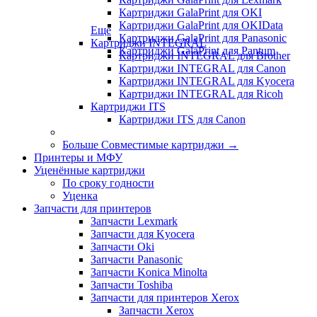
Картриджи GalaPrint для OKI
Картриджи GalaPrint для OKIData
Еще
Картриджи GalaPrint для Panasonic
Картриджи INTEGRAL
Картриджи GalaPrint для Pantum
Картриджи INTEGRAL для Brother
Картриджи INTEGRAL для Canon
Картриджи INTEGRAL для Kyocera
Картриджи INTEGRAL для Ricoh
Картриджи ITS
Картриджи ITS для Canon
Больше Совместимые картриджи
→
Принтеры и МФУ
Уценённые картриджи
По сроку годности
Уценка
Запчасти для принтеров
Запчасти Lexmark
Запчасти для Kyocera
Запчасти Oki
Запчасти Panasonic
Запчасти Koniсa Minolta
Запчасти Toshiba
Запчасти для принтеров Xerox
Запчасти Xerox