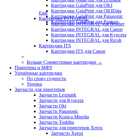
Картриджи GalaPrint для OKI
Картриджи GalaPrint для OKIData
Еще
Картриджи GalaPrint для Panasonic
Картриджи INTEGRAL
Картриджи GalaPrint для Pantum
Картриджи INTEGRAL для Brother
Картриджи INTEGRAL для Canon
Картриджи INTEGRAL для Kyocera
Картриджи INTEGRAL для Ricoh
Картриджи ITS
Картриджи ITS для Canon
Больше Совместимые картриджи
→
Принтеры и МФУ
Уценённые картриджи
По сроку годности
Уценка
Запчасти для принтеров
Запчасти Lexmark
Запчасти для Kyocera
Запчасти Oki
Запчасти Panasonic
Запчасти Koniсa Minolta
Запчасти Toshiba
Запчасти для принтеров Xerox
Запчасти Xerox