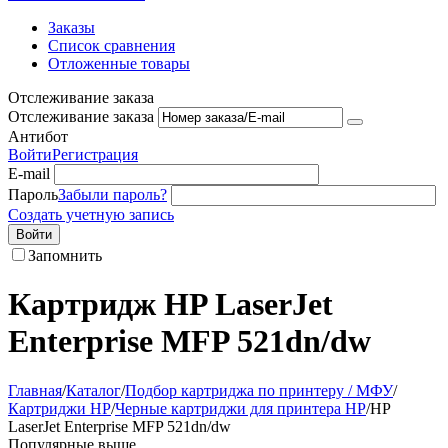
Заказы
Список сравнения
Отложенные товары
Отслеживание заказа
Отслеживание заказа
Антибот
Войти
Регистрация
E-mail
Пароль
Забыли пароль?
Создать учетную запись
Войти
Запомнить
Картридж HP LaserJet
Enterprise MFP 521dn/dw
Главная
/
Каталог
/
Подбор картриджа по принтеру / МФУ
/
Картриджи HP
/
Черные картриджи для принтера HP
/
HP
LaserJet Enterprise MFP 521dn/dw
Популярные выше