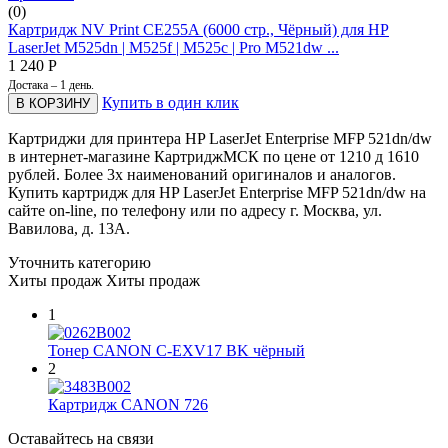
(0)
Картридж NV Print CE255A (6000 стр., Чёрный) для HP
LaserJet M525dn | M525f | M525c | Pro M521dw ...
1 240
Р
Достака – 1 день.
Купить в один клик
В КОРЗИНУ
Картриджи для принтера HP LaserJet Enterprise MFP 521dn/dw
в интернет-магазине КартриджМСК по цене от 1210 д 1610
рублей. Более 3х наименований оригиналов и аналогов.
Купить картридж для HP LaserJet Enterprise MFP 521dn/dw на
сайте on-line, по телефону или по адресу г. Москва, ул.
Вавилова, д. 13А.
Уточнить категорию
Хиты продаж
Хиты продаж
1
Тонер CANON C-EXV17 BK чёрный
2
Картридж CANON 726
Оставайтесь на связи