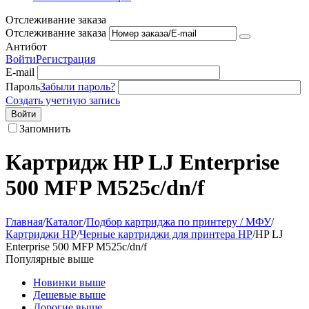
Отслеживание заказа
Отслеживание заказа
Антибот
Войти
Регистрация
E-mail
Пароль
Забыли пароль?
Создать учетную запись
Войти
Запомнить
Картридж HP LJ Enterprise
500 MFP M525c/dn/f
Главная
/
Каталог
/
Подбор картриджа по принтеру / МФУ
/
Картриджи HP
/
Черные картриджи для принтера HP
/
HP LJ
Enterprise 500 MFP M525c/dn/f
Популярные выше
Новинки выше
Дешевые выше
Дорогие выше