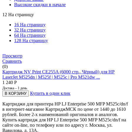
Высокие скидки в начале
12 На страницу
16 На страницу
32 На страницу
64 На страницу
128 На страницу
Просмотр
Сравнить
(0)
Картридж NV Print CE255A (6000 стр., Чёрный) для HP
LaserJet M525dn | M525f | M525c | Pro M521dw ...
1 240
Р
Достака – 1 день.
Купить в один клик
В КОРЗИНУ
Картриджи для принтера HP LJ Enterprise 500 MFP M525c/dn/f
в интернет-магазине КартриджМСК по цене от 1440 до 1610
рублей. Более 2-х наименований оригиналов и аналогов.
Купить картридж для HP LJ Enterprise 500 MFP M525c/dn/f на
сайте on-line, по телефону или по адресу г. Москва, ул.
Вавилова, д. 13А.