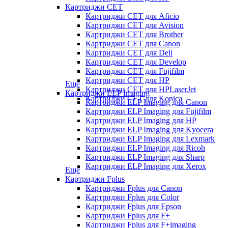
Картриджи CET
Картриджи CET для Aficio
Картриджи CET для Avision
Картриджи CET для Brother
Картриджи CET для Canon
Картриджи CET для Deli
Картриджи CET для Develop
Картриджи CET для Fujifilm
Картриджи CET для HP
Еще
Картриджи CET для HPLaserJet
Картриджи ELP Imaging
Картриджи CET для Konica
Картриджи ELP Imaging для Canon
Картриджи ELP Imaging для Fujifilm
Картриджи ELP Imaging для HP
Картриджи ELP Imaging для Kyocera
Картриджи ELP Imaging для Lexmark
Картриджи ELP Imaging для Ricoh
Картриджи ELP Imaging для Sharp
Картриджи ELP Imaging для Xerox
Еще
Картриджи Fplus
Картриджи Fplus для Canon
Картриджи Fplus для Color
Картриджи Fplus для Epson
Картриджи Fplus для F+
Картриджи Fplus для F+imaging