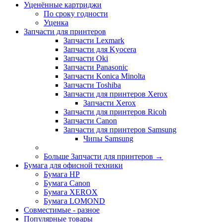
Уценённые картриджи
По сроку годности
Уценка
Запчасти для принтеров
Запчасти Lexmark
Запчасти для Kyocera
Запчасти Oki
Запчасти Panasonic
Запчасти Koniсa Minolta
Запчасти Toshiba
Запчасти для принтеров Xerox
Запчасти Xerox
Запчасти для принтеров Ricoh
Запчасти Canon
Запчасти для принтеров Samsung
Чипы Samsung
Больше Запчасти для принтеров
→
Бумага для офисной техники
Бумага HP
Бумага Canon
Бумага XEROX
Бумага LOMOND
Совместимые - разное
Популярные товары