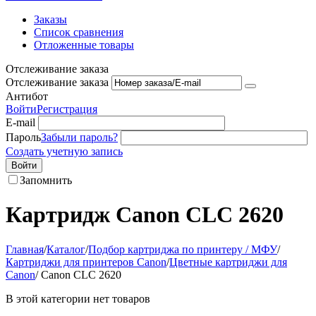
Заказы
Список сравнения
Отложенные товары
Отслеживание заказа
Отслеживание заказа
Антибот
Войти
Регистрация
E-mail
Пароль
Забыли пароль?
Создать учетную запись
Войти
Запомнить
Картридж Canon CLC 2620
Главная
/
Каталог
/
Подбор картриджа по принтеру / МФУ
/
Картриджи для принтеров Сanon
/
Цветные картриджи для
Сanon
/
Canon CLC 2620
В этой категории нет товаров