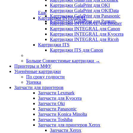
Картриджи GalaPrint для OKI
Картриджи GalaPrint для OKIData
Еще
Картриджи GalaPrint для Panasonic
Картриджи INTEGRAL
Картриджи GalaPrint для Pantum
Картриджи INTEGRAL для Brother
Картриджи INTEGRAL для Canon
Картриджи INTEGRAL для Kyocera
Картриджи INTEGRAL для Ricoh
Картриджи ITS
Картриджи ITS для Canon
Больше Совместимые картриджи
→
Принтеры и МФУ
Уценённые картриджи
По сроку годности
Уценка
Запчасти для принтеров
Запчасти Lexmark
Запчасти для Kyocera
Запчасти Oki
Запчасти Panasonic
Запчасти Koniсa Minolta
Запчасти Toshiba
Запчасти для принтеров Xerox
Запчасти Xerox