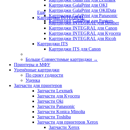
Картриджи GalaPrint для OKI
Картриджи GalaPrint для OKIData
Еще
Картриджи GalaPrint для Panasonic
Картриджи INTEGRAL
Картриджи GalaPrint для Pantum
Картриджи INTEGRAL для Brother
Картриджи INTEGRAL для Canon
Картриджи INTEGRAL для Kyocera
Картриджи INTEGRAL для Ricoh
Картриджи ITS
Картриджи ITS для Canon
Больше Совместимые картриджи
→
Принтеры и МФУ
Уценённые картриджи
По сроку годности
Уценка
Запчасти для принтеров
Запчасти Lexmark
Запчасти для Kyocera
Запчасти Oki
Запчасти Panasonic
Запчасти Koniсa Minolta
Запчасти Toshiba
Запчасти для принтеров Xerox
Запчасти Xerox