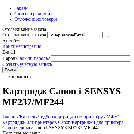
Заказы
Список сравнения
Отложенные товары
Отслеживание заказа
Отслеживание заказа
Антибот
Войти
Регистрация
E-mail
Пароль
Забыли пароль?
Создать учетную запись
Войти
Запомнить
Картридж Canon i-SENSYS
MF237/MF244
Главная
/
Каталог
/
Подбор картриджа по принтеру / МФУ
/
Картриджи для принтеров Сanon
/
Картриджи для принтера
Сanon черные
/
Canon i-SENSYS MF237/MF244
Популярные выше