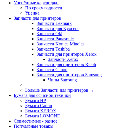
Уценённые картриджи
По сроку годности
Уценка
Запчасти для принтеров
Запчасти Lexmark
Запчасти для Kyocera
Запчасти Oki
Запчасти Panasonic
Запчасти Koniсa Minolta
Запчасти Toshiba
Запчасти для принтеров Xerox
Запчасти Xerox
Запчасти для принтеров Ricoh
Запчасти Canon
Запчасти для принтеров Samsung
Чипы Samsung
Больше Запчасти для принтеров
→
Бумага для офисной техники
Бумага HP
Бумага Canon
Бумага XEROX
Бумага LOMOND
Совместимые - разное
Популярные товары