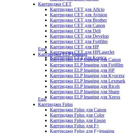
Картриджи CET
Картриджи CET для Aficio
Картриджи CET для Avision
Картриджи CET для Brother
Картриджи CET для Canon
Картриджи CET для Deli
Картриджи CET для Develop
Картриджи CET для Fujifilm
Картриджи CET для HP
Еще
Картриджи CET для HPLaserJet
Картриджи ELP Imaging
Картриджи CET для Konica
Картриджи ELP Imaging для Canon
Картриджи ELP Imaging для Fujifilm
Картриджи ELP Imaging для HP
Картриджи ELP Imaging для Kyocera
Картриджи ELP Imaging для Lexmark
Картриджи ELP Imaging для Ricoh
Картриджи ELP Imaging для Sharp
Картриджи ELP Imaging для Xerox
Еще
Картриджи Fplus
Картриджи Fplus для Canon
Картриджи Fplus для Color
Картриджи Fplus для Epson
Картриджи Fplus для F+
Картриджи Fplus для F+imaging