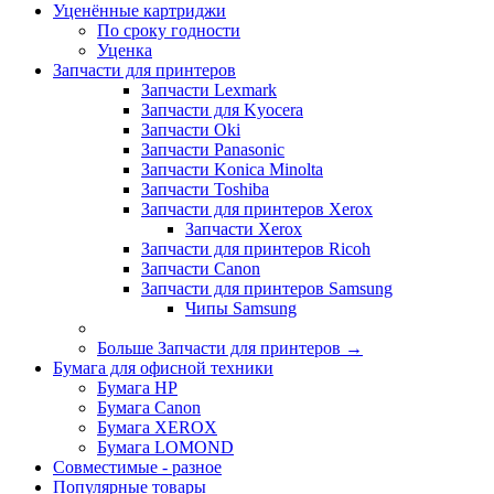
Уценённые картриджи
По сроку годности
Уценка
Запчасти для принтеров
Запчасти Lexmark
Запчасти для Kyocera
Запчасти Oki
Запчасти Panasonic
Запчасти Koniсa Minolta
Запчасти Toshiba
Запчасти для принтеров Xerox
Запчасти Xerox
Запчасти для принтеров Ricoh
Запчасти Canon
Запчасти для принтеров Samsung
Чипы Samsung
Больше Запчасти для принтеров
→
Бумага для офисной техники
Бумага HP
Бумага Canon
Бумага XEROX
Бумага LOMOND
Совместимые - разное
Популярные товары