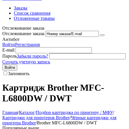
Заказы
Список сравнения
Отложенные товары
Отслеживание заказа
Отслеживание заказа
Антибот
Войти
Регистрация
E-mail
Пароль
Забыли пароль?
Создать учетную запись
Войти
Запомнить
Картридж Brother MFC-
L6800DW / DWT
Главная
/
Каталог
/
Подбор картриджа по принтеру / МФУ
/
Картриджи для принтеров Brother
/
Чёрные картриджи для
принтера Brother
/
Brother MFC-L6800DW / DWT
Популярные выше