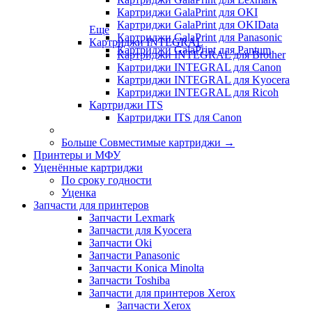
Картриджи GalaPrint для OKI
Картриджи GalaPrint для OKIData
Еще
Картриджи GalaPrint для Panasonic
Картриджи INTEGRAL
Картриджи GalaPrint для Pantum
Картриджи INTEGRAL для Brother
Картриджи INTEGRAL для Canon
Картриджи INTEGRAL для Kyocera
Картриджи INTEGRAL для Ricoh
Картриджи ITS
Картриджи ITS для Canon
Больше Совместимые картриджи
→
Принтеры и МФУ
Уценённые картриджи
По сроку годности
Уценка
Запчасти для принтеров
Запчасти Lexmark
Запчасти для Kyocera
Запчасти Oki
Запчасти Panasonic
Запчасти Koniсa Minolta
Запчасти Toshiba
Запчасти для принтеров Xerox
Запчасти Xerox