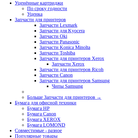
Уценённые картриджи
По сроку годности
Уценка
Запчасти для принтеров
Запчасти Lexmark
Запчасти для Kyocera
Запчасти Oki
Запчасти Panasonic
Запчасти Koniсa Minolta
Запчасти Toshiba
Запчасти для принтеров Xerox
Запчасти Xerox
Запчасти для принтеров Ricoh
Запчасти Canon
Запчасти для принтеров Samsung
Чипы Samsung
Больше Запчасти для принтеров
→
Бумага для офисной техники
Бумага HP
Бумага Canon
Бумага XEROX
Бумага LOMOND
Совместимые - разное
Популярные товары