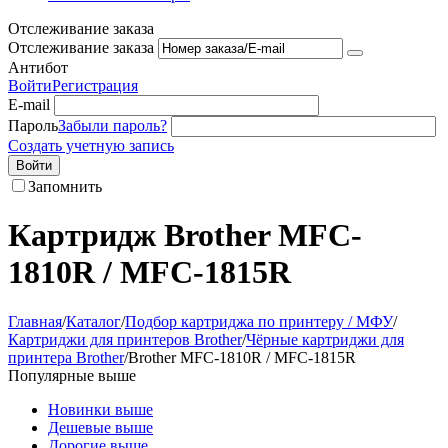
Отслеживание заказа
Отслеживание заказа
Антибот
Войти
Регистрация
E-mail
Пароль
Забыли пароль?
Создать учетную запись
Войти
Запомнить
Картридж Brother MFC-
1810R / MFC-1815R
Главная
/
Каталог
/
Подбор картриджа по принтеру / МФУ
/
Картриджи для принтеров Brother
/
Чёрные картриджи для
принтера Brother
/
Brother MFC-1810R / MFC-1815R
Популярные выше
Новинки выше
Дешевые выше
Дорогие выше