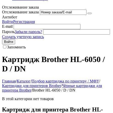
Отслеживание заказа
Отслеживание заказа
Антибот
Войти
Регистрация
E-mail
Пароль
Забыли пароль?
Создать учетную запись
Войти
Запомнить
Картридж Brother HL-6050 /
D / DN
Главная
/
Каталог
/
Подбор картриджа по принтеру / МФУ
/
Картриджи для принтеров Brother
/
Чёрные картриджи для
принтера Brother
/
Brother HL-6050 / D / DN
В этой категории нет товаров
Картридж для принтера Brother HL-