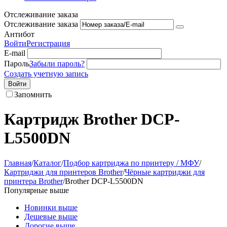
Отслеживание заказа
Отслеживание заказа
Антибот
Войти
Регистрация
E-mail
Пароль
Забыли пароль?
Создать учетную запись
Войти
Запомнить
Картридж Brother DCP-
L5500DN
Главная
/
Каталог
/
Подбор картриджа по принтеру / МФУ
/
Картриджи для принтеров Brother
/
Чёрные картриджи для
принтера Brother
/
Brother DCP-L5500DN
Популярные выше
Новинки выше
Дешевые выше
Дорогие выше