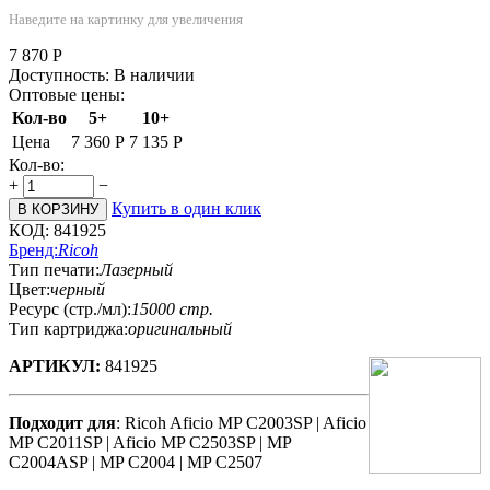
Наведите на картинку для увеличения
7 870
Р
Доступность:
В наличии
Оптовые цены:
Кол-во
5+
10+
Цена
7 360
Р
7 135
Р
Кол-во:
+
−
Купить в один клик
В КОРЗИНУ
КОД:
841925
Бренд:
Ricoh
Тип печати:
Лазерный
Цвет:
черный
Ресурс (стр./мл):
15000 стр.
Тип картриджа:
оригинальный
АРТИКУЛ:
841925
Подходит для
: Ricoh Aficio MP C2003SP | Aficio
MP C2011SP | Aficio MP C2503SP | MP
C2004ASP | MP C2004 | MP C2507