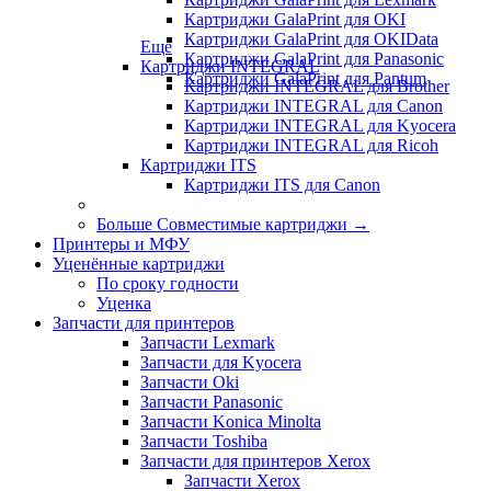
Картриджи GalaPrint для OKI
Картриджи GalaPrint для OKIData
Еще
Картриджи GalaPrint для Panasonic
Картриджи INTEGRAL
Картриджи GalaPrint для Pantum
Картриджи INTEGRAL для Brother
Картриджи INTEGRAL для Canon
Картриджи INTEGRAL для Kyocera
Картриджи INTEGRAL для Ricoh
Картриджи ITS
Картриджи ITS для Canon
Больше Совместимые картриджи
→
Принтеры и МФУ
Уценённые картриджи
По сроку годности
Уценка
Запчасти для принтеров
Запчасти Lexmark
Запчасти для Kyocera
Запчасти Oki
Запчасти Panasonic
Запчасти Koniсa Minolta
Запчасти Toshiba
Запчасти для принтеров Xerox
Запчасти Xerox