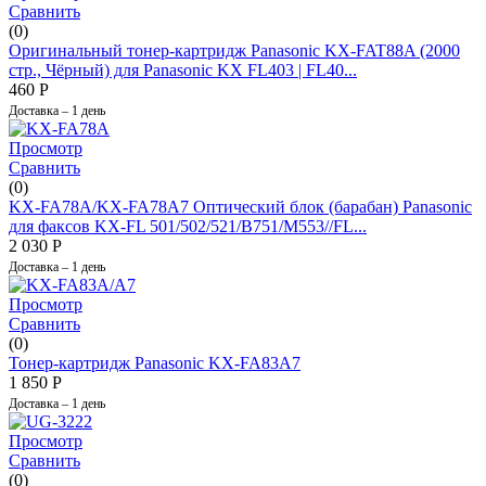
Сравнить
(0)
Оригинальный тонер-картридж Panasonic KX-FAT88A (2000
стр., Чёрный) для Panasonic KX FL403 | FL40...
460
Р
Доставка – 1 день
Просмотр
Сравнить
(0)
KX-FA78A/KX-FA78A7 Оптический блок (барабан) Panasonic
для факсов KX-FL 501/502/521/B751/M553//FL...
2 030
Р
Доставка – 1 день
Просмотр
Сравнить
(0)
Тонер-картридж Panasonic KX-FA83А7
1 850
Р
Доставка – 1 день
Просмотр
Сравнить
(0)