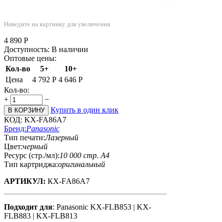
Наведите на картинку для увеличения
4 890
Р
Доступность:
В наличии
Оптовые цены:
Кол-во
5+
10+
Цена
4 792
Р
4 646
Р
Кол-во:
+
−
Купить в один клик
В КОРЗИНУ
КОД:
KX-FA86A7
Бренд:
Panasonic
Тип печати:
Лазерный
Цвет:
черный
Ресурс (стр./мл):
10 000 стр. А4
Тип картриджа:
оригинальный
АРТИКУЛ:
КX-FА86А7
Подходит для
: Panasonic KX-FLB853 | KX-
FLB883 | KX-FLB813