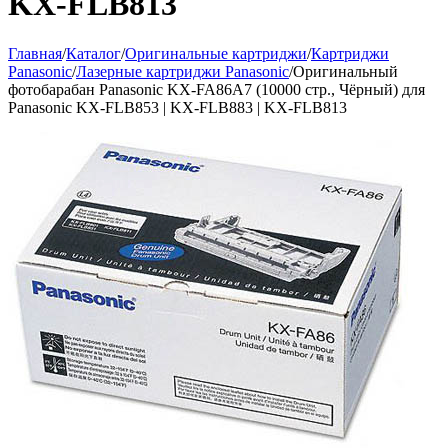
KX-FLB813
Главная
/
Каталог
/
Оригинальные картриджи
/
Картриджи
Panasonic
/
Лазерные картриджи Panasonic
/
Оригинальный
фотобарабан Panasonic KX-FA86A7 (10000 стр., Чёрный) для
Panasonic KX-FLB853 | KX-FLB883 | KX-FLB813