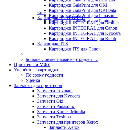
Картриджи GalaPrint для OKI
Картриджи GalaPrint для OKIData
Еще
Картриджи GalaPrint для Panasonic
Картриджи INTEGRAL
Картриджи GalaPrint для Pantum
Картриджи INTEGRAL для Brother
Картриджи INTEGRAL для Canon
Картриджи INTEGRAL для Kyocera
Картриджи INTEGRAL для Ricoh
Картриджи ITS
Картриджи ITS для Canon
Больше Совместимые картриджи
→
Принтеры и МФУ
Уценённые картриджи
По сроку годности
Уценка
Запчасти для принтеров
Запчасти Lexmark
Запчасти для Kyocera
Запчасти Oki
Запчасти Panasonic
Запчасти Koniсa Minolta
Запчасти Toshiba
Запчасти для принтеров Xerox
Запчасти Xerox