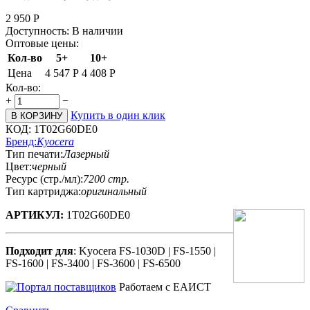
2 950
Р
Доступность:
В наличии
Оптовые цены:
Кол-во
5+
10+
Цена
4 547
Р
4 408
Р
Кол-во:
+
−
Купить в один клик
В КОРЗИНУ
КОД:
1T02G60DE0
Бренд:
Kyocera
Тип печати:
Лазерный
Цвет:
черный
Ресурс (стр./мл):
7200 стр.
Тип картриджа:
оригинальный
АРТИКУЛ:
1T02G60DE0
Подходит для
: Kyocera FS-1030D | FS-1550 |
FS-1600 | FS-3400 | FS-3600 | FS-6500
Работаем с ЕАИСТ